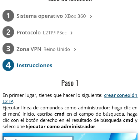
›
1
Sistema operativo
XBox 360
›
2
Protocolo
L2TP/IPSec
›
3
Zona VPN
Reino Unido
4
Instrucciones
Paso 1
En primer lugar, tienes que hacer lo siguiente:
crear conexión
L2TP
.
Ejecutar línea de comandos como administrador: haga clic en
el menú Inicio, escriba
cmd
en el campo de búsqueda, haga
clic con el botón derecho en el resultado de búsqueda
cmd
y
seleccione
Ejecutar como administrador
.