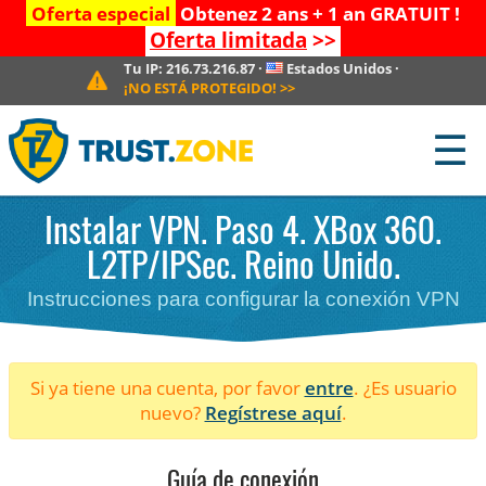
Oferta especial
Obtenez 2 ans + 1 an GRATUIT !
Oferta limitada
>>
Tu IP:
216.73.216.87
·
Estados Unidos
·
¡NO ESTÁ PROTEGIDO!
>>
☰
Instalar VPN. Paso 4. XBox 360.
L2TP/IPSec. Reino Unido.
Instrucciones para configurar la conexión VPN
Si ya tiene una cuenta, por favor
entre
. ¿Es usuario
nuevo?
Regístrese aquí
.
Guía de conexión