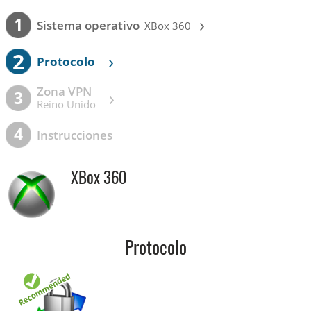
›
1
Sistema operativo
XBox 360
2
›
Protocolo
Zona VPN
›
3
Reino Unido
4
Instrucciones
XBox 360
Protocolo