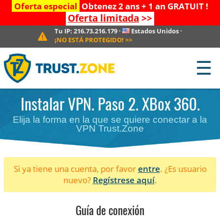
Oferta especial
Obtenez 2 ans + 1 an GRATUIT !
Oferta limitada
>>
Tu IP:
216.73.216.179
·
Estados Unidos
·
¡NO ESTÁ PROTEGIDO!
>>
☰
Instalar VPN. Paso 2. XBox 360.
Elija la forma en la que se quiere conectar a la
VPN Trust.Zone
Si ya tiene una cuenta, por favor
entre
. ¿Es usuario
nuevo?
Regístrese aquí
.
Guía de conexión