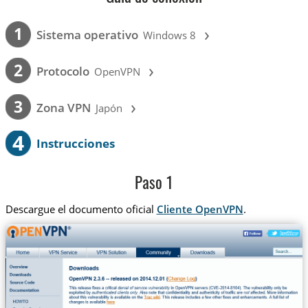
›
1
Sistema operativo
Windows 8
›
2
Protocolo
OpenVPN
›
3
Zona VPN
Japón
4
Instrucciones
Paso 1
Descargue el documento oficial
Cliente OpenVPN
.