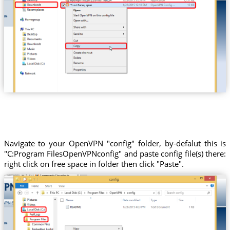
Trust.Zone-Japan
Navigate to your OpenVPN "config" folder, by-defalut this is
"C:Program FilesOpenVPNconfig" and paste config file(s) there:
right click on free space in folder then click "Paste".