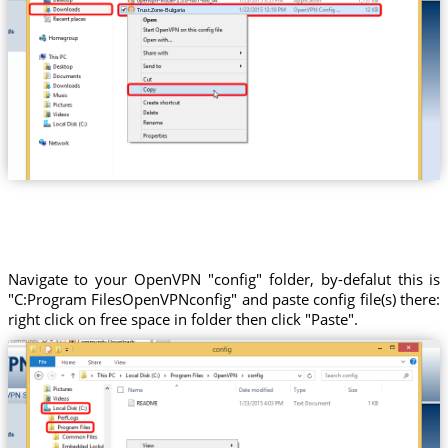
Trust.Zone-Bulgaria
Navigate to your OpenVPN "config" folder, by-defalut this is
"C:Program FilesOpenVPNconfig" and paste config file(s) there:
right click on free space in folder then click "Paste".