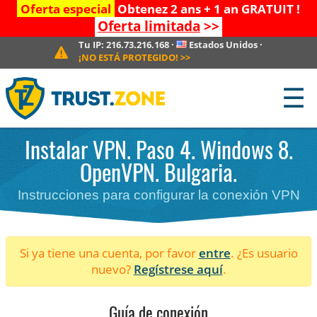
Oferta especial
Obtenez 2 ans + 1 an GRATUIT !
Oferta limitada
>>
Tu IP:
216.73.216.168
·
Estados Unidos
·
¡NO ESTÁ PROTEGIDO!
>>
☰
Instalar VPN. Paso 4. Windows 8.
OpenVPN. Bulgaria.
Instrucciones para configurar la conexión VPN
Si ya tiene una cuenta, por favor
entre
. ¿Es usuario
nuevo?
Regístrese aquí
.
Guía de conexión