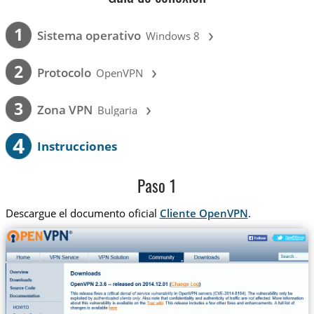
›
1
Sistema operativo
Windows 8
›
2
Protocolo
OpenVPN
›
3
Zona VPN
Bulgaria
4
Instrucciones
Paso 1
Descargue el documento oficial
Cliente OpenVPN
.