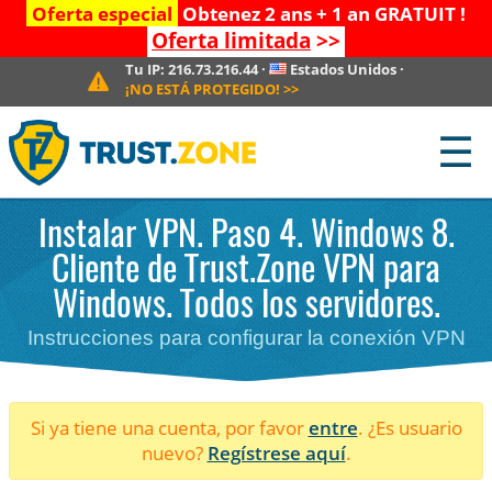
Oferta especial
Obtenez 2 ans + 1 an GRATUIT !
Oferta limitada
>>
Tu IP:
216.73.216.44
·
Estados Unidos
·
¡NO ESTÁ PROTEGIDO!
>>
☰
Instalar VPN. Paso 4. Windows 8.
Cliente de Trust.Zone VPN para
Windows. Todos los servidores.
Instrucciones para configurar la conexión VPN
Si ya tiene una cuenta, por favor
entre
. ¿Es usuario
nuevo?
Regístrese aquí
.