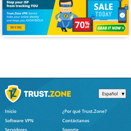
Español
Inicio
¿Por qué Trust.Zone?
Software VPN
Contáctanos
Servidores
Soporte