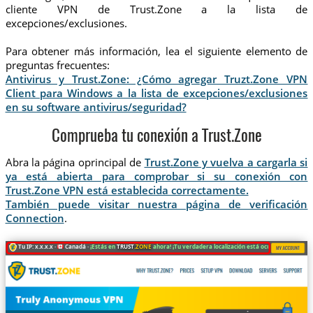
cliente VPN de Trust.Zone a la lista de
excepciones/exclusiones.
Para obtener más información, lea el siguiente elemento de
preguntas frecuentes:
Antivirus y Trust.Zone: ¿Cómo agregar Truzt.Zone VPN
Client para Windows a la lista de excepciones/exclusiones
en su software antivirus/seguridad?
Comprueba tu conexión a Trust.Zone
Abra la página oprincipal de
Trust.Zone y vuelva a cargarla si
ya está abierta para comprobar si su conexión con
Trust.Zone VPN está establecida correctamente.
También puede visitar nuestra página de verificación
Connection
.
Tu IP: x.x.x.x ·
Canadá ·
¡Estás en
TRUST
.ZONE
ahora! ¡Tu verdadera localización está oculta!