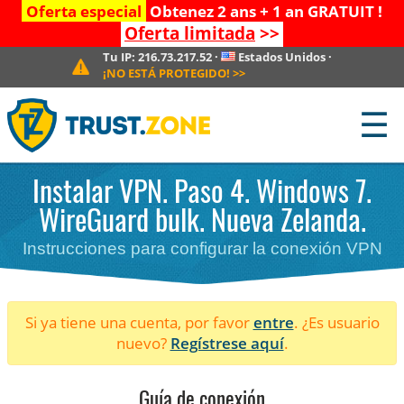
Oferta especial
Obtenez 2 ans + 1 an GRATUIT !
Oferta limitada
>>
Tu IP:
216.73.217.52
·
Estados Unidos
·
¡NO ESTÁ PROTEGIDO!
>>
☰
Instalar VPN. Paso 4. Windows 7.
WireGuard bulk. Nueva Zelanda.
Instrucciones para configurar la conexión VPN
Si ya tiene una cuenta, por favor
entre
. ¿Es usuario
nuevo?
Regístrese aquí
.
Guía de conexión