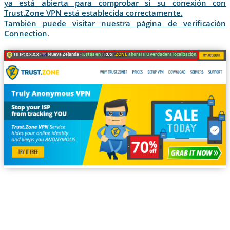
ya está abierta para comprobar si su conexión con
Trust.Zone VPN está establecida correctamente.
También puede visitar nuestra página de verificación
Connection
.
Tu IP: x.x.x.x ·
Nueva Zelanda ·
¡Estás en
TRUST
.ZONE
ahora! ¡Tu verdadera localización está oculta!