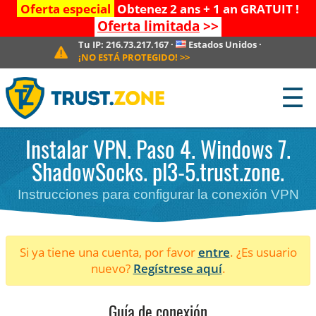
Oferta especial
Obtenez 2 ans + 1 an GRATUIT !
Oferta limitada
>>
Tu IP:
216.73.217.167
·
Estados Unidos
·
¡NO ESTÁ PROTEGIDO!
>>
☰
Instalar VPN. Paso 4. Windows 7.
ShadowSocks. pl3-5.trust.zone.
Instrucciones para configurar la conexión VPN
Si ya tiene una cuenta, por favor
entre
. ¿Es usuario
nuevo?
Regístrese aquí
.
Guía de conexión