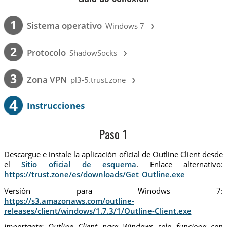
›
1
Sistema operativo
Windows 7
›
2
Protocolo
ShadowSocks
›
3
Zona VPN
pl3-5.trust.zone
4
Instrucciones
Paso 1
Descargue e instale la aplicación oficial de Outline Client desde
el
Sitio oficial de esquema
. Enlace alternativo:
https://trust.zone/es/downloads/Get_Outline.exe
Versión para Winodws 7:
https://s3.amazonaws.com/outline-
releases/client/windows/1.7.3/1/Outline-Client.exe
Importante: Outline Client para Windows solo funciona con