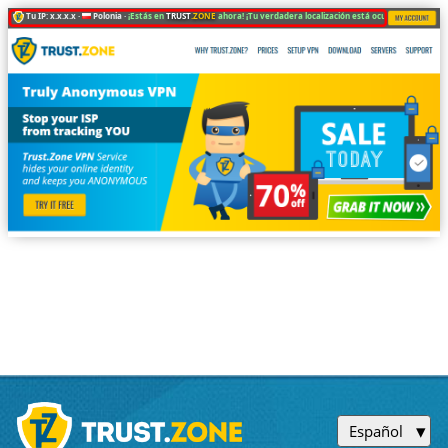
Tu IP: x.x.x.x ·
Polonia ·
¡Estás en
TRUST
.ZONE
ahora! ¡Tu verdadera localización está oculta!
Español