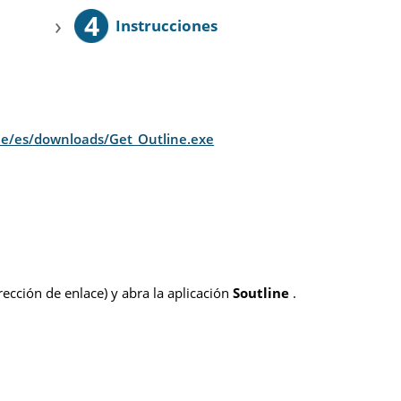
4
›
Instrucciones
one/es/downloads/Get_Outline.exe
rección de enlace) y abra la aplicación
Soutline
.