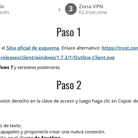
lo
Zona VPN
›
3
ocks
fi2.trust.zone
Paso 1
e el
Sitio oficial de esquema
. Enlace alternativo:
https://trust.z
releases/client/windows/1.7.3/1/Outline-Client.exe
dows 7
y versiones posteriores.
Paso 2
botón derecho en la clave de acceso y luego haga clic en Copiar di
 de texto.
tapapeles y proponerle crear una nueva conexión.
ón en el cliente
de Soutline
.