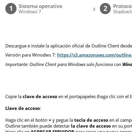
Sistema operativo
Protoco
›
1
2
Windows 7
ShadowS
Descargue e instale la aplicación oficial de Outline Client desd
Versión para Winodws 7:
https://s3.amazonaws.com/outline-
Importante: Outline Client para Windows solo funciona con
Win
Copie la
clave de acceso
en el portapapeles (haga clic con el 
Llave de acceso
:
Haga clic en el botón
+
y pegue la
tecla de acceso
en el campo
Outline también puede detectar
la clave de acceso
en su por
Haga clic en
AGREGAR SERVIDOR
para crear una nueva conexi