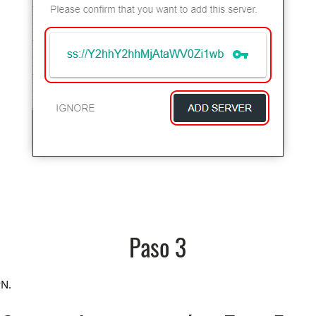
Paso 3
PN.