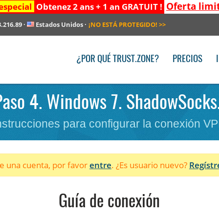
Oferta limi
especial
Obtenez 2 ans + 1 an GRATUIT !
3.216.89
·
Estados Unidos
·
¡NO ESTÁ PROTEGIDO!
>>
¿POR QUÉ TRUST.ZONE?
PRECIOS
Paso 4. Windows 7. ShadowSocks. 
nstrucciones para configurar la conexión V
ne una cuenta, por favor
entre
. ¿Es usuario nuevo?
Regístr
Guía de conexión