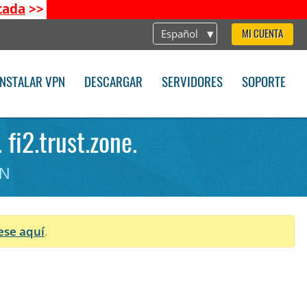
tada
>>
Español
MI CUENTA
INSTALAR VPN
DESCARGAR
SERVIDORES
SOPORTE
fi2.trust.zone.
PN
ese aquí
.