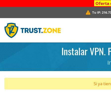
Oferta 
Tu IP:
216.7
Instalar VPN. 
I
Si ya tie