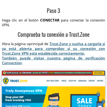
Paso 3
Haga clic en el botón
CONECTAR
para conectar la conexión
VPN.
Comprueba tu conexión a Trust.Zone
Abra la página oprincipal de
Trust.Zone y vuelva a cargarla si
ya está abierta para comprobar si su conexión con
Trust.Zone VPN está establecida correctamente.
También puede visitar nuestra página de verificación
Connection
.
Tu IP: x.x.x.x ·
Alemania ·
¡Estás en
TRUST
.ZONE
ahora! ¡Tu verdadera localización está oculta!