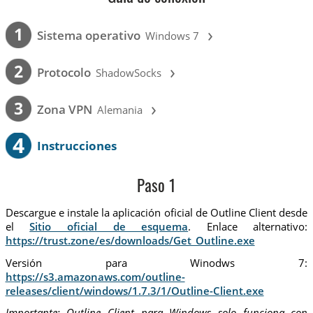
›
1
Sistema operativo
Windows 7
›
2
Protocolo
ShadowSocks
›
3
Zona VPN
Alemania
4
Instrucciones
Paso 1
Descargue e instale la aplicación oficial de Outline Client desde
el
Sitio oficial de esquema
. Enlace alternativo:
https://trust.zone/es/downloads/Get_Outline.exe
Versión para Winodws 7:
https://s3.amazonaws.com/outline-
releases/client/windows/1.7.3/1/Outline-Client.exe
Importante: Outline Client para Windows solo funciona con