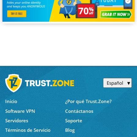
Español
Inicio
¿Por qué Trust.Zone?
Software VPN
Contáctanos
Servidores
Soporte
Términos de Servicio
Blog