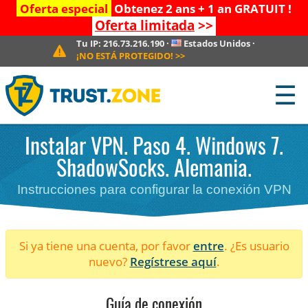
Oferta especial
Obtenez 2 ans + 1 an GRATUIT !
Oferta limitada
>>
Tu IP:
216.73.216.190
·
Estados Unidos
·
¡NO ESTÁ PROTEGIDO!
>>
☰
Instalar VPN. Paso 4. Windows 7.
ShadowSocks. Alemania.
Instrucciones para configurar la conexión VPN
Si ya tiene una cuenta, por favor
entre
. ¿Es usuario
nuevo?
Regístrese aquí
.
Guía de conexión