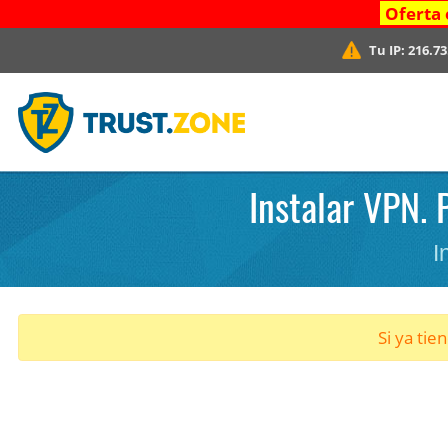
Oferta 
Tu IP:
216.73
Instalar VPN. 
I
Si ya tie