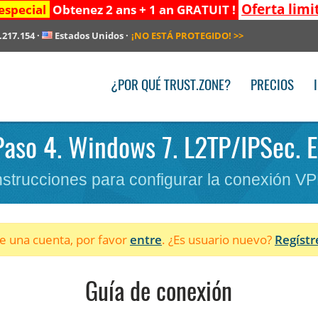
Oferta limi
especial
Obtenez 2 ans + 1 an GRATUIT !
.217.154
·
Estados Unidos
·
¡NO ESTÁ PROTEGIDO!
>>
¿POR QUÉ TRUST.ZONE?
PRECIOS
Paso 4. Windows 7. L2TP/IPSec. 
nstrucciones para configurar la conexión V
ne una cuenta, por favor
entre
. ¿Es usuario nuevo?
Regístr
Guía de conexión