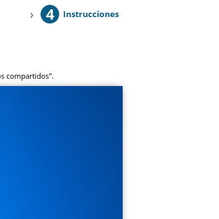
4
›
Instrucciones
sos compartidos".