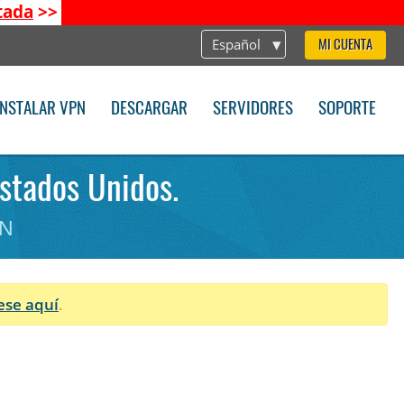
tada
>>
Español
MI CUENTA
INSTALAR VPN
DESCARGAR
SERVIDORES
SOPORTE
Estados Unidos.
PN
ese aquí
.