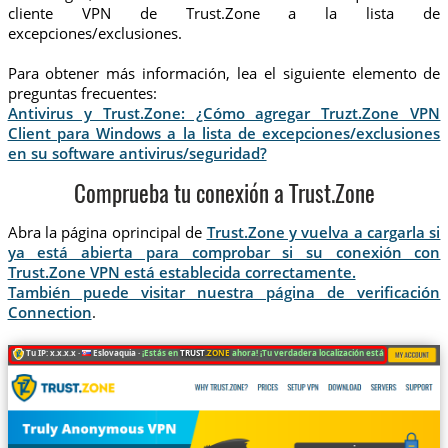
cliente VPN de Trust.Zone a la lista de
excepciones/exclusiones.
Para obtener más información, lea el siguiente elemento de
preguntas frecuentes:
Antivirus y Trust.Zone: ¿Cómo agregar Truzt.Zone VPN
Client para Windows a la lista de excepciones/exclusiones
en su software antivirus/seguridad?
Comprueba tu conexión a Trust.Zone
Abra la página oprincipal de
Trust.Zone y vuelva a cargarla si
ya está abierta para comprobar si su conexión con
Trust.Zone VPN está establecida correctamente.
También puede visitar nuestra página de verificación
Connection
.
Tu IP: x.x.x.x ·
Eslovaquia ·
¡Estás en
TRUST
.ZONE
ahora! ¡Tu verdadera localización está oculta!