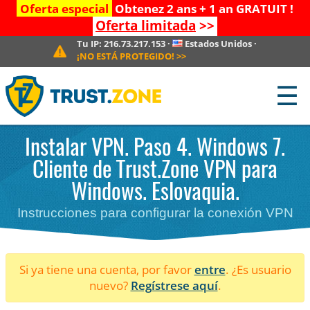
Oferta especial
Obtenez 2 ans + 1 an GRATUIT !
Oferta limitada
>>
Tu IP:
216.73.217.153
·
Estados Unidos
·
¡NO ESTÁ PROTEGIDO!
>>
☰
Instalar VPN. Paso 4. Windows 7.
Cliente de Trust.Zone VPN para
Windows. Eslovaquia.
Instrucciones para configurar la conexión VPN
Si ya tiene una cuenta, por favor
entre
. ¿Es usuario
nuevo?
Regístrese aquí
.