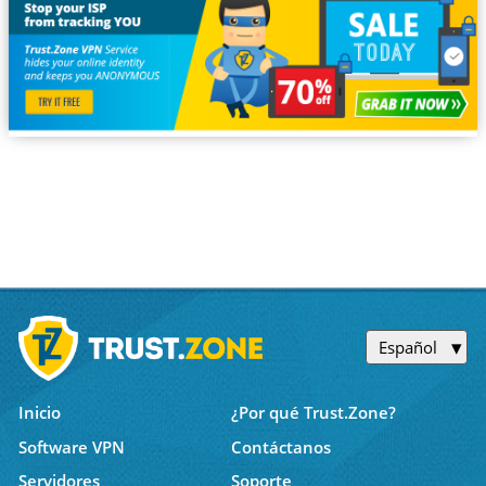
Español
Inicio
¿Por qué Trust.Zone?
Software VPN
Contáctanos
Servidores
Soporte