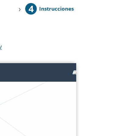
4
›
Instrucciones
/