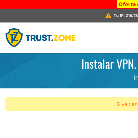
Oferta 
Tu IP:
216.73
Instalar VPN.
I
Si ya tie