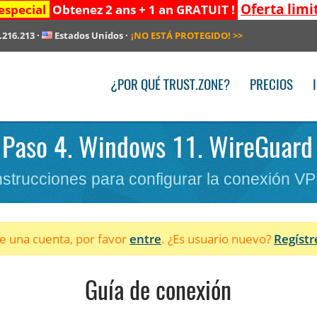
Oferta limi
especial
Obtenez 2 ans + 1 an GRATUIT !
.216.213
·
Estados Unidos
·
¡NO ESTÁ PROTEGIDO!
>>
¿POR QUÉ TRUST.ZONE?
PRECIOS
 Paso 4. Windows 11. WireGuard 
nstrucciones para configurar la conexión V
ne una cuenta, por favor
entre
. ¿Es usuario nuevo?
Regístr
Guía de conexión