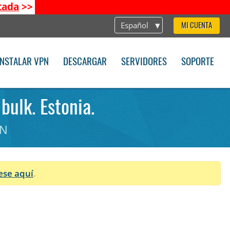
tada
>>
Español
MI CUENTA
INSTALAR VPN
DESCARGAR
SERVIDORES
SOPORTE
bulk. Estonia.
PN
ese aquí
.