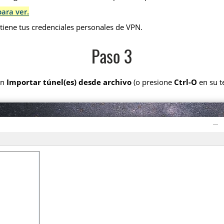
para ver.
tiene tus credenciales personales de VPN.
Paso 3
ón
Importar túnel(es) desde archivo
(o presione
Ctrl-O
en su t