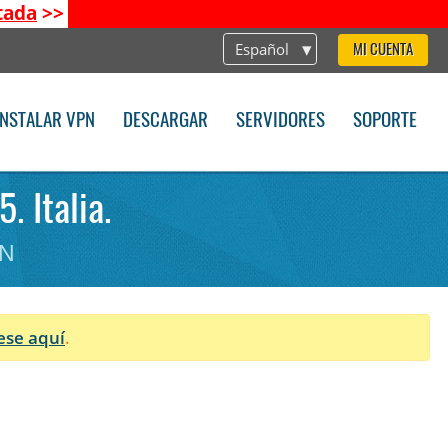
tada
>>
Español
MI CUENTA
INSTALAR VPN
DESCARGAR
SERVIDORES
SOPORTE
. Italia.
PN
ese aquí
.