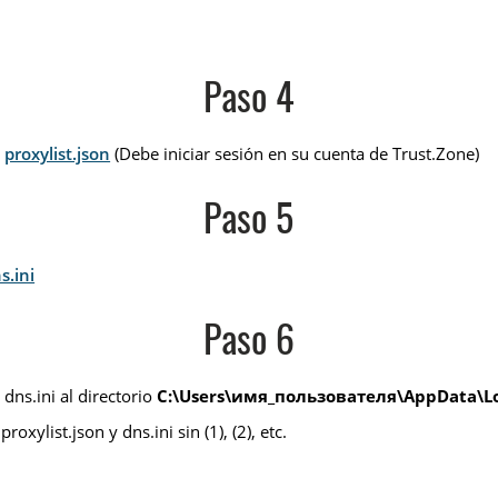
Paso 4
:
proxylist.json
(Debe iniciar sesión en su cuenta de Trust.Zone)
Paso 5
s.ini
Paso 6
dns.ini al directorio
C:\Users\имя_пользователя\AppData\Loc
ylist.json y dns.ini sin (1), (2), etc.