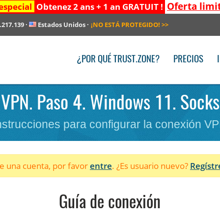
Oferta limi
especial
Obtenez 2 ans + 1 an GRATUIT !
.217.139
·
Estados Unidos
·
¡NO ESTÁ PROTEGIDO!
>>
¿POR QUÉ TRUST.ZONE?
PRECIOS
 VPN. Paso 4. Windows 11. Socks5
nstrucciones para configurar la conexión V
ne una cuenta, por favor
entre
. ¿Es usuario nuevo?
Regístr
Guía de conexión