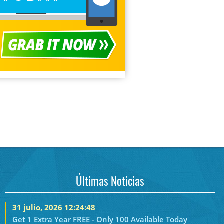
Últimas Noticias
31 julio, 2026 12:24:48
Get 1 Extra Year FREE - Only 100 Available Today