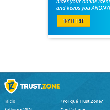
Inicio
¿Por qué Trust.Zone?
Software VPN
Contáctanos