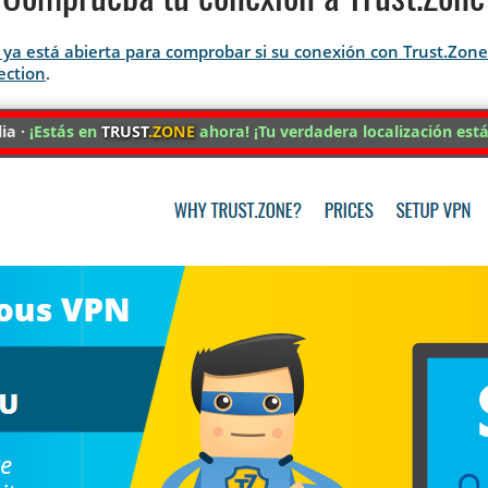
Comprueba tu conexión a Trust.Zone
si ya está abierta para comprobar si su conexión con Trust.Zon
ection
.
ia ·
¡Estás en
TRUST
.ZONE
ahora! ¡Tu verdadera localización está