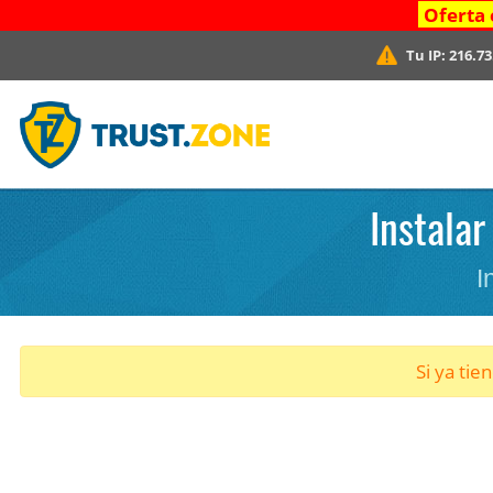
Oferta 
Tu IP:
216.73
Instalar
I
Si ya tie