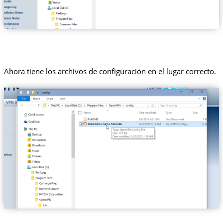
Ahora tiene los archivos de configuración en el lugar correcto.
Trust.Zone-France-Marseille