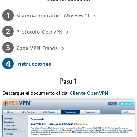
›
1
Sistema operativo
Windows 11
›
2
Protocolo
OpenVPN
›
3
Zona VPN
Francia
4
Instrucciones
Paso 1
Descargue el documento oficial
Cliente OpenVPN
.