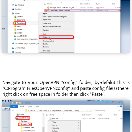
Trust.Zone-France-Marseille
Navigate to your OpenVPN "config" folder, by-defalut this is
"C:Program FilesOpenVPNconfig" and paste config file(s) there:
right click on free space in folder then click "Paste".