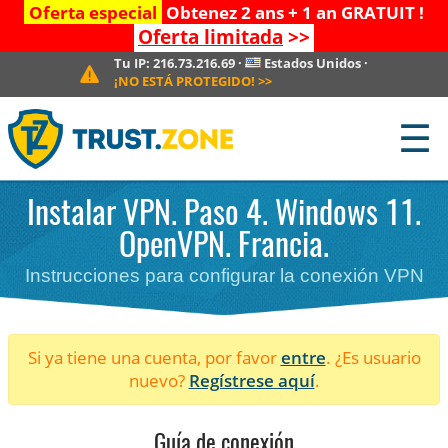
Oferta especial
Obtenez 2 ans + 1 an GRATUIT !
Oferta limitada
>>
Tu IP:
216.73.216.69
·
Estados Unidos
·
¡NO ESTÁ PROTEGIDO!
>>
☰
Instalar VPN. Paso 4. Windows 11.
OpenVPN. Francia.
Instrucciones para configurar la conexión VPN
Si ya tiene una cuenta, por favor
entre
. ¿Es usuario
nuevo?
Regístrese aquí
.
Guía de conexión