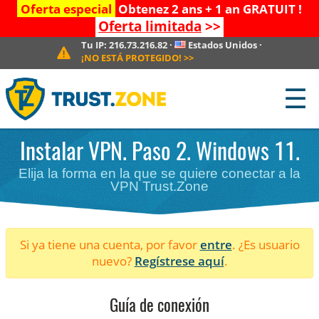
Oferta especial
Obtenez 2 ans + 1 an GRATUIT !
Oferta limitada
>>
Tu IP:
216.73.216.82
·
Estados Unidos
·
¡NO ESTÁ PROTEGIDO!
>>
☰
Instalar VPN. Paso 2. Windows 11.
Elija la forma en la que se quiere conectar a la
VPN Trust.Zone
Si ya tiene una cuenta, por favor
entre
. ¿Es usuario
nuevo?
Regístrese aquí
.
Guía de conexión