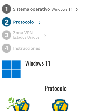
›
1
Sistema operativo
Windows 11
2
›
Protocolo
Zona VPN
›
3
Estados Unidos
4
Instrucciones
Windows 11
Protocolo