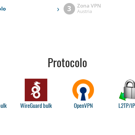
Zona VPN
›
3
olo
Austria
Protocolo
ulk
WireGuard bulk
OpenVPN
L2TP/I