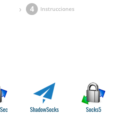
›
4
Instrucciones
PSec
ShadowSocks
Socks5