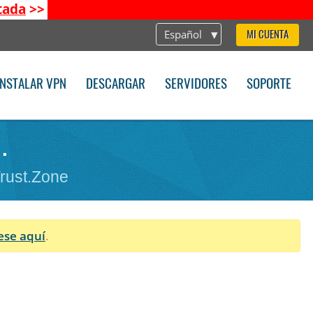
tada
>>
Español
MI CUENTA
INSTALAR VPN
DESCARGAR
SERVIDORES
SOPORTE
.
Trust.Zone
ese aquí
.