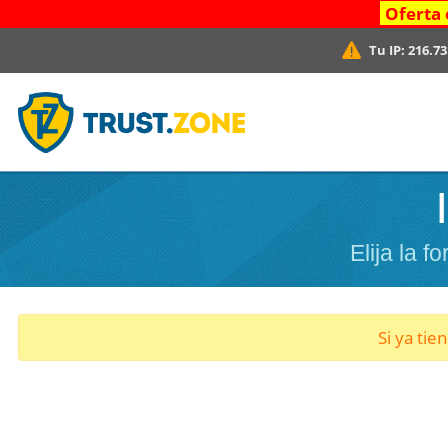
Oferta 
Tu IP:
216.73
Elija la 
Si ya tie