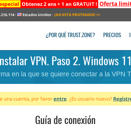
Oferta limi
especial
Obtenez 2 ans + 1 an GRATUIT !
.216.114
·
Estados Unidos
·
¡NO ESTÁ PROTEGIDO!
>>
¿POR QUÉ TRUST.ZONE?
PRECIOS
Instalar VPN. Paso 2. Windows 11
forma en la que se quiere conectar a la VPN 
ne una cuenta, por favor
entre
. ¿Es usuario nuevo?
Regístr
Guía de conexión