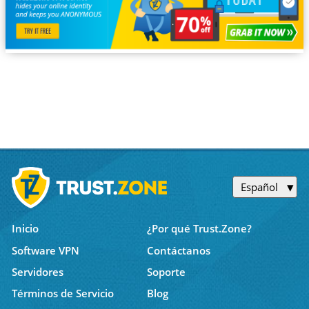
Español
Inicio
¿Por qué Trust.Zone?
Software VPN
Contáctanos
Servidores
Soporte
Términos de Servicio
Blog