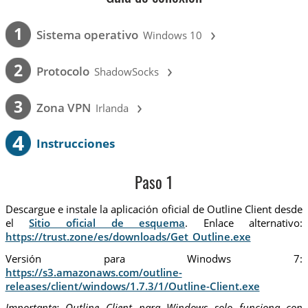
›
1
Sistema operativo
Windows 10
›
2
Protocolo
ShadowSocks
›
3
Zona VPN
Irlanda
4
Instrucciones
Paso 1
Descargue e instale la aplicación oficial de Outline Client desde
el
Sitio oficial de esquema
. Enlace alternativo:
https://trust.zone/es/downloads/Get_Outline.exe
Versión para Winodws 7:
https://s3.amazonaws.com/outline-
releases/client/windows/1.7.3/1/Outline-Client.exe
Importante: Outline Client para Windows solo funciona con