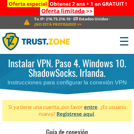
Oferta especial
Obtenez 2 ans + 1 an GRATUIT !
Oferta limitada
>>
Tu IP:
216.73.216.10
·
Estados Unidos
·
¡NO ESTÁ PROTEGIDO!
>>
☰
Instalar VPN. Paso 4. Windows 10.
ShadowSocks. Irlanda.
Instrucciones para configurar la conexión VPN
Si ya tiene una cuenta, por favor
entre
. ¿Es usuario
nuevo?
Regístrese aquí
.
Guía de conexión