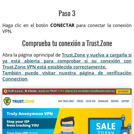
Paso 3
Haga clic en el botón
CONECTAR
para conectar la conexión
VPN.
Comprueba tu conexión a Trust.Zone
Abra la página oprincipal de
Trust.Zone y vuelva a cargarla si
ya está abierta para comprobar si su conexión con
Trust.Zone VPN está establecida correctamente.
También puede visitar nuestra página de verificación
Connection
.
Tu IP: x.x.x.x ·
Irlanda ·
¡Estás en
TRUST
.ZONE
ahora! ¡Tu verdadera localización está oculta!