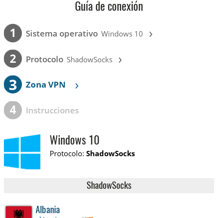
Guía de conexión
›
1
Sistema operativo
Windows 10
›
2
Protocolo
ShadowSocks
3
›
Zona VPN
4
Instrucciones
Windows 10
Protocolo:
ShadowSocks
ShadowSocks
Albania