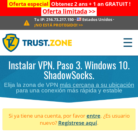
Oferta especial
Obtenez 2 ans + 1 an GRATUIT !
Oferta limitada
>>
Tu IP:
216.73.217.150
·
Estados Unidos
·
¡NO ESTÁ PROTEGIDO!
>>
☰
Instalar VPN. Paso 3. Windows 10.
ShadowSocks.
Elija la zona de VPN
más cercana a su ubicación
para una conexión más rápida y estable
Si ya tiene una cuenta, por favor
entre
. ¿Es usuario
nuevo?
Regístrese aquí
.