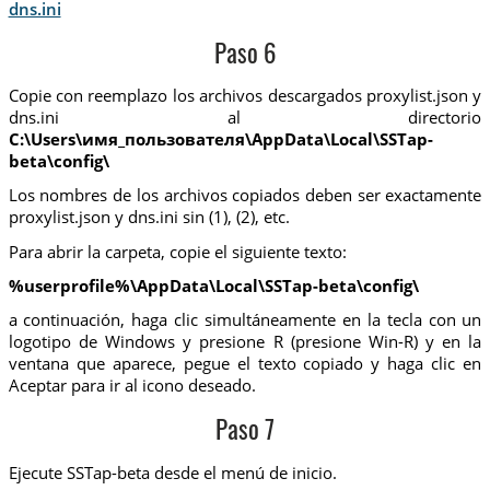
dns.ini
Paso 6
Copie con reemplazo los archivos descargados proxylist.json y
dns.ini al directorio
C:\Users\имя_пользователя\AppData\Local\SSTap-
beta\config\
Los nombres de los archivos copiados deben ser exactamente
proxylist.json y dns.ini sin (1), (2), etc.
Para abrir la carpeta, copie el siguiente texto:
%userprofile%\AppData\Local\SSTap-beta\config\
a continuación, haga clic simultáneamente en la tecla con un
logotipo de Windows y presione R (presione Win-R) y en la
ventana que aparece, pegue el texto copiado y haga clic en
Aceptar para ir al icono deseado.
Paso 7
Ejecute SSTap-beta desde el menú de inicio.