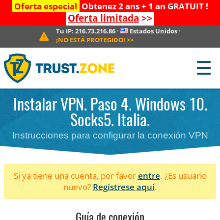
Oferta especial
Obtenez 2 ans + 1 an GRATUIT !
Oferta limitada
>>
Tu IP:
216.73.216.86
·
Estados Unidos
·
¡NO ESTÁ PROTEGIDO!
>>
☰
Instalar VPN. Paso 4. Windows 10.
Socks5. Italia.
Instrucciones para configurar la conexión VPN
Si ya tiene una cuenta, por favor
entre
. ¿Es usuario
nuevo?
Regístrese aquí
.
Guía de conexión