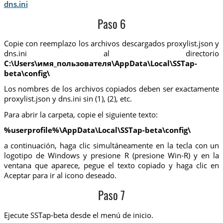
dns.ini
Paso 6
Copie con reemplazo los archivos descargados proxylist.json y
dns.ini al directorio
C:\Users\имя_пользователя\AppData\Local\SSTap-
beta\config\
Los nombres de los archivos copiados deben ser exactamente
proxylist.json y dns.ini sin (1), (2), etc.
Para abrir la carpeta, copie el siguiente texto:
%userprofile%\AppData\Local\SSTap-beta\config\
a continuación, haga clic simultáneamente en la tecla con un
logotipo de Windows y presione R (presione Win-R) y en la
ventana que aparece, pegue el texto copiado y haga clic en
Aceptar para ir al icono deseado.
Paso 7
Ejecute SSTap-beta desde el menú de inicio.