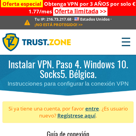
Oferta especial
Obtenga VPN por 3 AÑOS por solo €
Oferta limitada
>>
1.77/mes
Tu IP:
216.73.217.68
·
Estados Unidos
·
¡NO ESTÁ PROTEGIDO!
>>
☰
Instalar VPN. Paso 4. Windows 10.
Socks5. Bélgica.
Instrucciones para configurar la conexión VPN
Si ya tiene una cuenta, por favor
entre
. ¿Es usuario
nuevo?
Regístrese aquí
.
Guía de conexión