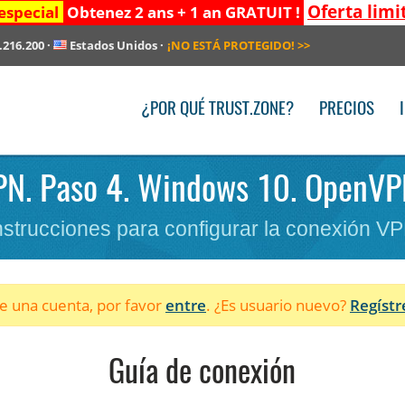
Oferta limi
especial
Obtenez 2 ans + 1 an GRATUIT !
.216.200
·
Estados Unidos
·
¡NO ESTÁ PROTEGIDO!
>>
¿POR QUÉ TRUST.ZONE?
PRECIOS
VPN. Paso 4. Windows 10. OpenVPN
nstrucciones para configurar la conexión V
ne una cuenta, por favor
entre
. ¿Es usuario nuevo?
Regístr
Guía de conexión