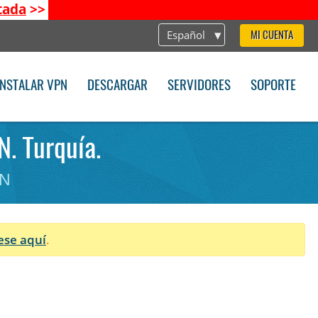
tada
>>
Español
MI CUENTA
INSTALAR VPN
DESCARGAR
SERVIDORES
SOPORTE
. Turquía.
PN
ese aquí
.