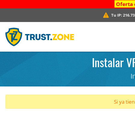
Oferta 
Tu IP:
216.73
Instalar 
I
Si ya tie