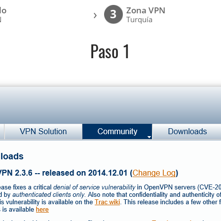
lo
Zona VPN
›
3
N
Turquía
Paso 1