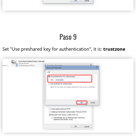
Paso 9
Set "Use preshared key for authentication", it is:
trustzone
Trust.Zone-United-States-Colorado
trustzone