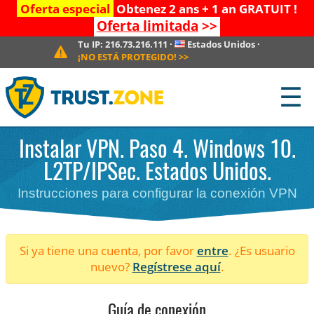
Oferta especial
Obtenez 2 ans + 1 an GRATUIT !
Oferta limitada
>>
Tu IP:
216.73.216.111
·
Estados Unidos
·
¡NO ESTÁ PROTEGIDO!
>>
☰
Instalar VPN. Paso 4. Windows 10.
L2TP/IPSec. Estados Unidos.
Instrucciones para configurar la conexión VPN
Si ya tiene una cuenta, por favor
entre
. ¿Es usuario
nuevo?
Regístrese aquí
.
Guía de conexión