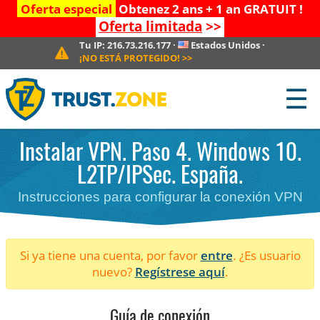
Oferta especial
Obtenez 2 ans + 1 an GRATUIT !
Oferta limitada
>>
Tu IP:
216.73.216.177
·
Estados Unidos
·
¡NO ESTÁ PROTEGIDO!
>>
☰
Instalar VPN. Paso 4. Windows 10.
L2TP/IPSec. España.
Instrucciones para configurar la conexión VPN
Si ya tiene una cuenta, por favor
entre
. ¿Es usuario
nuevo?
Regístrese aquí
.
Guía de conexión