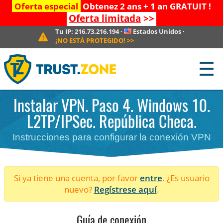
Oferta especial
Obtenez 2 ans + 1 an GRATUIT !
Oferta limitada
>>
Tu IP:
216.73.216.194
·
Estados Unidos
·
¡NO ESTÁ PROTEGIDO!
>>
☰
Instalar VPN. Paso 4. Windows 10.
L2TP/IPSec. República Checa.
Instrucciones para configurar la conexión VPN
Si ya tiene una cuenta, por favor
entre
. ¿Es usuario
nuevo?
Regístrese aquí
.
Guía de conexión