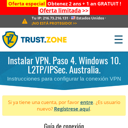
Oferta especial
Obtenez 2 ans + 1 an GRATUIT !
Oferta limitada
>>
Tu IP:
216.73.216.131
·
Estados Unidos
·
¡NO ESTÁ PROTEGIDO!
>>
☰
Instalar VPN. Paso 4. Windows 10.
L2TP/IPSec. Australia.
Instrucciones para configurar la conexión VPN
Si ya tiene una cuenta, por favor
entre
. ¿Es usuario
nuevo?
Regístrese aquí
.
Guía de conexión