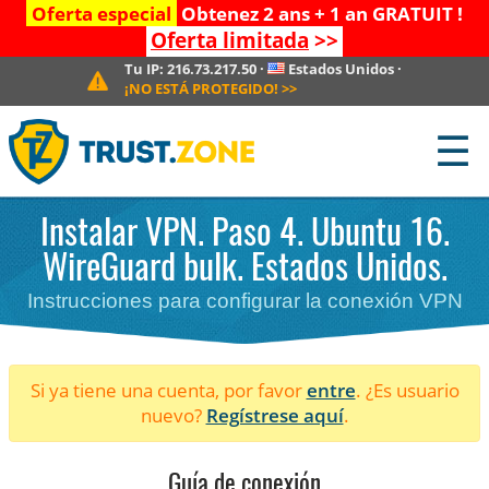
Oferta especial
Obtenez 2 ans + 1 an GRATUIT !
Oferta limitada
>>
Tu IP:
216.73.217.50
·
Estados Unidos
·
¡NO ESTÁ PROTEGIDO!
>>
☰
Instalar VPN. Paso 4. Ubuntu 16.
WireGuard bulk. Estados Unidos.
Instrucciones para configurar la conexión VPN
Si ya tiene una cuenta, por favor
entre
. ¿Es usuario
nuevo?
Regístrese aquí
.
Guía de conexión