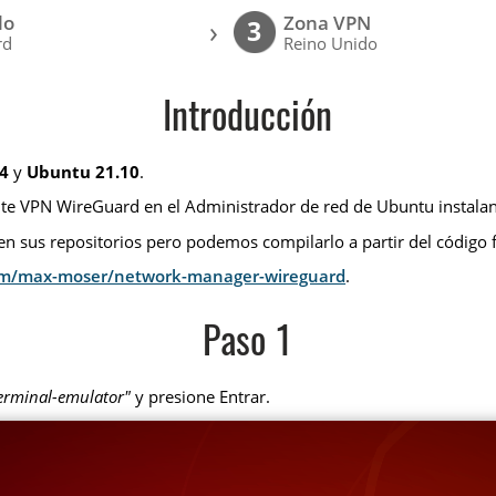
lo
Zona VPN
›
3
rd
Reino Unido
Introducción
4
y
Ubuntu 21.10
.
nte VPN WireGuard en el Administrador de red de Ubuntu instalan
 sus repositorios pero podemos compilarlo a partir del código f
com/max-moser/network-manager-wireguard
.
Paso 1
terminal-emulator"
y presione Entrar.