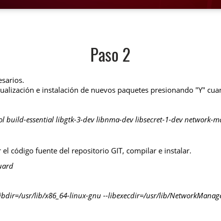
Paso 2
esarios.
ualización e instalación de nuevos paquetes presionando "Y" cuand
ool build-essential libgtk-3-dev libnma-dev libsecret-1-dev network-
l código fuente del repositorio GIT, compilar e instalar.
uard
-libdir=/usr/lib/x86_64-linux-gnu --libexecdir=/usr/lib/NetworkManage