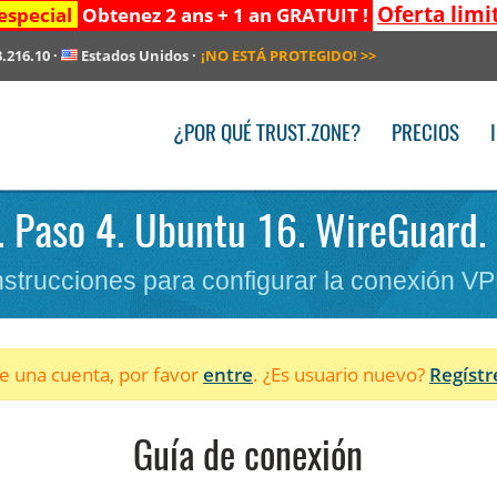
Oferta limi
especial
Obtenez 2 ans + 1 an GRATUIT !
3.216.10
·
Estados Unidos
·
¡NO ESTÁ PROTEGIDO!
>>
¿POR QUÉ TRUST.ZONE?
PRECIOS
. Paso 4. Ubuntu 16. WireGuard.
nstrucciones para configurar la conexión V
ne una cuenta, por favor
entre
. ¿Es usuario nuevo?
Regístr
Guía de conexión