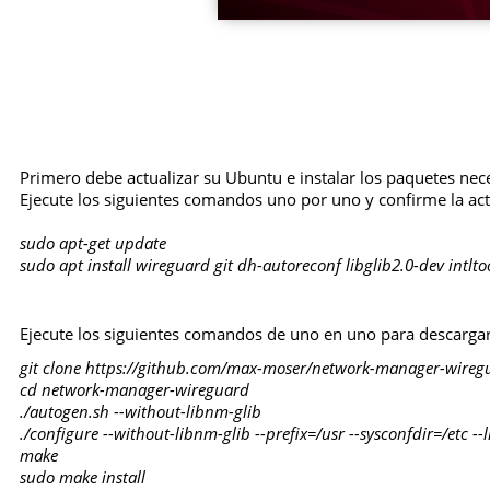
Primero debe actualizar su Ubuntu e instalar los paquetes nec
Ejecute los siguientes comandos uno por uno y confirme la act
sudo apt-get update
sudo apt install wireguard git dh-autoreconf libglib2.0-dev intlt
Ejecute los siguientes comandos de uno en uno para descargar e
git clone https://github.com/max-moser/network-manager-wireg
cd network-manager-wireguard
./autogen.sh --without-libnm-glib
./configure --without-libnm-glib --prefix=/usr --sysconfdir=/etc -
make
sudo make install