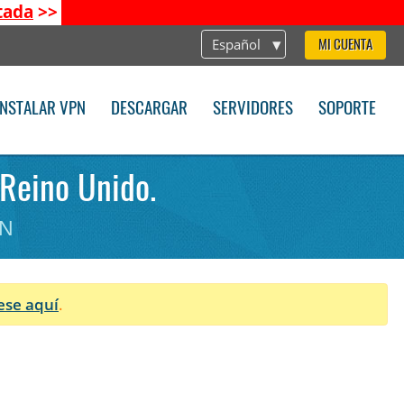
tada
>>
Español
MI CUENTA
INSTALAR VPN
DESCARGAR
SERVIDORES
SOPORTE
 Reino Unido.
PN
ese aquí
.