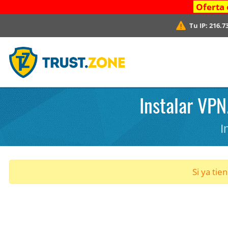
Oferta 
Tu IP:
216.7
Instalar VPN
I
Si ya tie