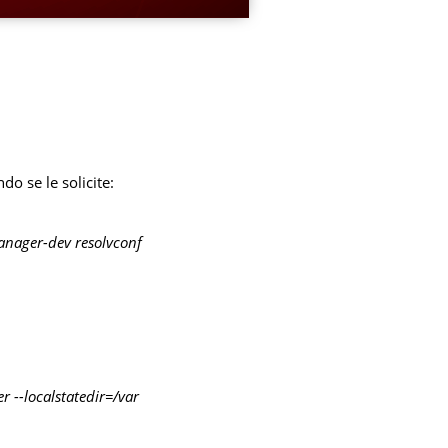
o se le solicite:
manager-dev resolvconf
r --localstatedir=/var