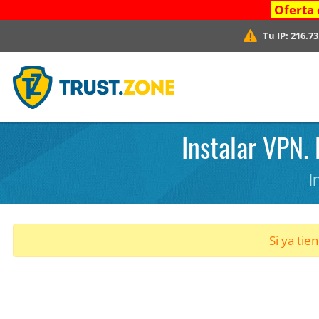
Oferta 
Tu IP:
216.73
Instalar VPN.
I
Si ya tie