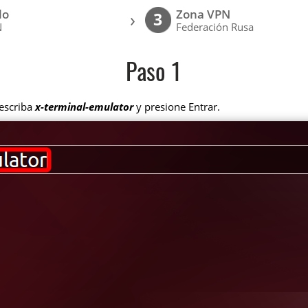
lo
Zona VPN
›
3
N
Federación Rusa
Paso 1
 escriba
x-terminal-emulator
y presione Entrar.