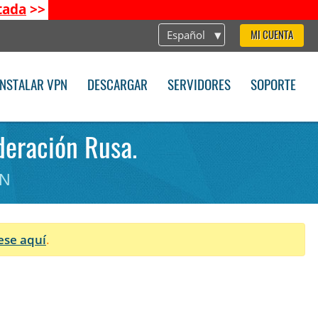
tada
>>
Español
MI CUENTA
INSTALAR VPN
DESCARGAR
SERVIDORES
SOPORTE
deración Rusa.
PN
ese aquí
.