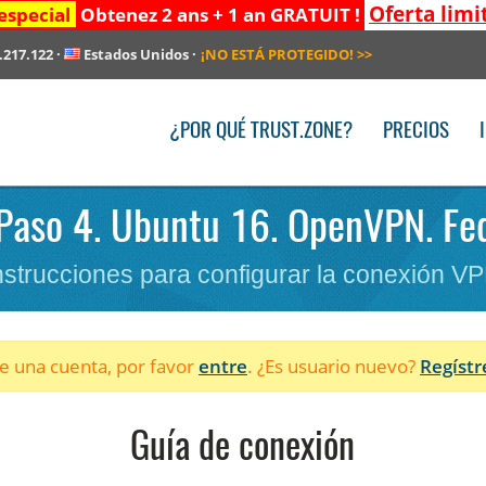
Oferta limi
especial
Obtenez 2 ans + 1 an GRATUIT !
.217.122
·
Estados Unidos
·
¡NO ESTÁ PROTEGIDO!
>>
¿POR QUÉ TRUST.ZONE?
PRECIOS
 Paso 4. Ubuntu 16. OpenVPN. Fe
nstrucciones para configurar la conexión V
ne una cuenta, por favor
entre
. ¿Es usuario nuevo?
Regístr
Guía de conexión