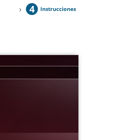
4
›
Instrucciones