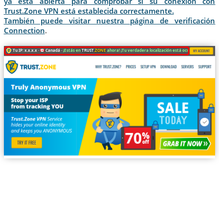
ya está abierta para comprobar si su conexión con
Trust.Zone VPN está establecida correctamente.
También puede visitar nuestra página de verificación
Connection
.
Tu IP: x.x.x.x ·
Canadá ·
¡Estás en
TRUST
.ZONE
ahora! ¡Tu verdadera localización está oculta!