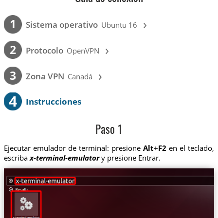
›
1
Sistema operativo
Ubuntu 16
›
2
Protocolo
OpenVPN
›
3
Zona VPN
Canadá
4
Instrucciones
Paso 1
Ejecutar emulador de terminal: presione
Alt+F2
en el teclado,
escriba
x-terminal-emulator
y presione Entrar.