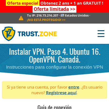
Oferta especial
Obtenez 2 ans + 1 an GRATUIT !
Oferta limitada
>>
Tu IP:
216.73.216.207
·
Estados Unidos
·
¡NO ESTÁ PROTEGIDO!
>>
☰
Instalar VPN. Paso 4. Ubuntu 16.
OpenVPN. Canadá.
Instrucciones para configurar la conexión VPN
Si ya tiene una cuenta, por favor
entre
. ¿Es usuario
nuevo?
Regístrese aquí
.
Guía de conexión