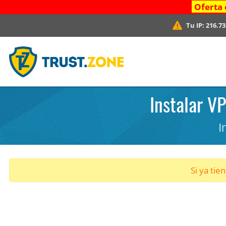
Oferta 
Tu IP:
216.73
Instalar V
I
Si ya tie