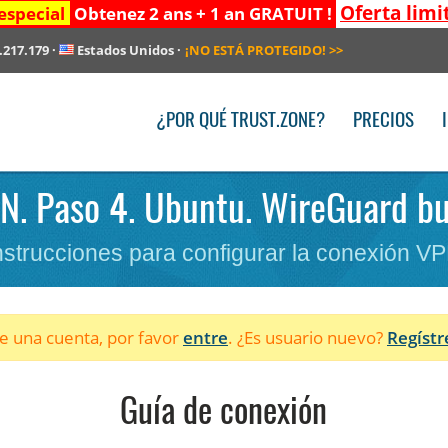
Oferta limi
especial
Obtenez 2 ans + 1 an GRATUIT !
.217.179
·
Estados Unidos
·
¡NO ESTÁ PROTEGIDO!
>>
¿POR QUÉ TRUST.ZONE?
PRECIOS
PN. Paso 4. Ubuntu. WireGuard bul
nstrucciones para configurar la conexión V
ne una cuenta, por favor
entre
. ¿Es usuario nuevo?
Regístr
Guía de conexión