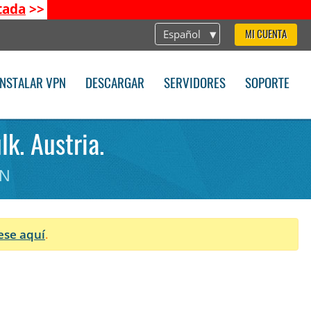
tada
>>
Español
MI CUENTA
INSTALAR VPN
DESCARGAR
SERVIDORES
SOPORTE
k. Austria.
PN
ese aquí
.