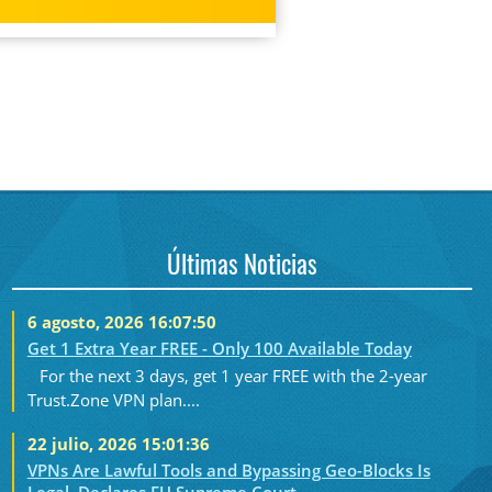
Últimas Noticias
6 agosto, 2026 16:07:50
Get 1 Extra Year FREE - Only 100 Available Today
For the next 3 days, get 1 year FREE with the 2-year
Trust.Zone VPN plan....
22 julio, 2026 15:01:36
VPNs Are Lawful Tools and Bypassing Geo-Blocks Is
Legal, Declares EU Supreme Court