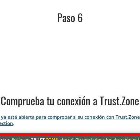
Paso 6
Comprueba tu conexión a Trust.Zone
si ya está abierta para comprobar si su conexión con Trust.Zon
ection
.
ria ·
¡Estás en
TRUST
.ZONE
ahora! ¡Tu verdadera localización est