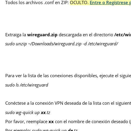
Todos los archivos .conf en ZIP:
OCULTO.
Entre o Regístrese 
Extraiga la
wireguard.zip
descargada en el directorio
/etc/wi
sudo unzip ~/Downloads/wireguard.zip -d /etc/wireguard/
Para ver la lista de las conexiones disponibles, ejecute el sig
sudo ls /etc/wireguard
Conéctese a la conexión VPN deseada de la lista con el siguie
sudo wg-quick up
xx
.tz
Por favor, reemplace
xx
con el nombre de conexión deseado (p
Por ejemplo:
sudo wg-quick up
de
.tz