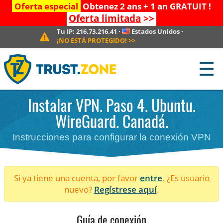
Oferta especial
Obtenez 2 ans + 1 an GRATUIT !
Oferta limitada
>>
Tu IP:
216.73.216.41
·
Estados Unidos
·
¡NO ESTÁ PROTEGIDO!
>>
☰
Instalar VPN. Paso 4. Ubuntu.
WireGuard. Canadá.
Instrucciones para configurar la conexión VPN
Si ya tiene una cuenta, por favor
entre
. ¿Es usuario
nuevo?
Regístrese aquí
.
Guía de conexión