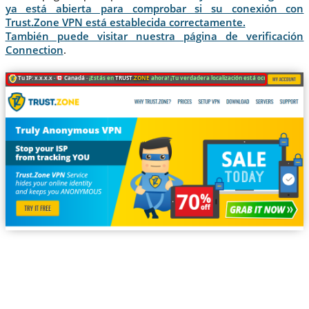
ya está abierta para comprobar si su conexión con
Trust.Zone VPN está establecida correctamente.
También puede visitar nuestra página de verificación
Connection
.
Tu IP: x.x.x.x ·
Canadá ·
¡Estás en
TRUST
.ZONE
ahora! ¡Tu verdadera localización está oculta!