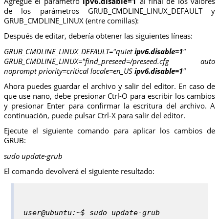
Agregue el parámetro
ipv6.disable=1
al final de los valores
de los parámetros GRUB_CMDLINE_LINUX_DEFAULT y
GRUB_CMDLINE_LINUX (entre comillas):
Después de editar, debería obtener las siguientes líneas:
GRUB_CMDLINE_LINUX_DEFAULT="quiet
ipv6.disable=1
"
GRUB_CMDLINE_LINUX="find_preseed=/preseed.cfg auto
noprompt priority=critical locale=en_US
ipv6.disable=1
"
Ahora puedes guardar el archivo y salir del editor. En caso de
que use nano, debe presionar Ctrl-O para escribir los cambios
y presionar Enter para confirmar la escritura del archivo. A
continuación, puede pulsar Ctrl-X para salir del editor.
Ejecute el siguiente comando para aplicar los cambios de
GRUB:
sudo update-grub
El comando devolverá el siguiente resultado:
user@ubuntu:~$ sudo update-grub