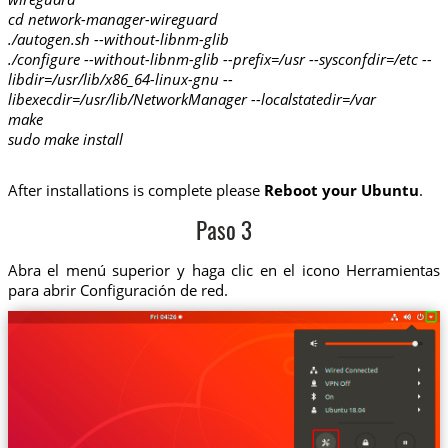
cd network-manager-wireguard
./autogen.sh --without-libnm-glib
./configure --without-libnm-glib --prefix=/usr --sysconfdir=/etc --
libdir=/usr/lib/x86_64-linux-gnu --
libexecdir=/usr/lib/NetworkManager --localstatedir=/var
make
sudo make install
After installations is complete please
Reboot your Ubuntu
.
Paso 3
Abra el menú superior y haga clic en el icono Herramientas
para abrir Configuración de red.