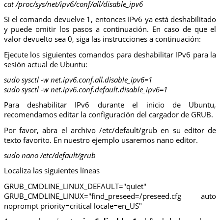
cat /proc/sys/net/ipv6/conf/all/disable_ipv6
Si el comando devuelve 1, entonces IPv6 ya está deshabilitado
y puede omitir los pasos a continuación. En caso de que el
valor devuelto sea 0, siga las instrucciones a continuación:
Ejecute los siguientes comandos para deshabilitar IPv6 para la
sesión actual de Ubuntu:
sudo sysctl -w net.ipv6.conf.all.disable_ipv6=1
sudo sysctl -w net.ipv6.conf.default.disable_ipv6=1
Para deshabilitar IPv6 durante el inicio de Ubuntu,
recomendamos editar la configuración del cargador de GRUB.
Por favor, abra el archivo /etc/default/grub en su editor de
texto favorito. En nuestro ejemplo usaremos nano editor.
sudo nano /etc/default/grub
Localiza las siguientes líneas
GRUB_CMDLINE_LINUX_DEFAULT="quiet"
GRUB_CMDLINE_LINUX="find_preseed=/preseed.cfg auto
noprompt priority=critical locale=en_US"