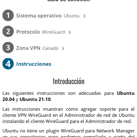
›
1
Sistema operativo
Ubuntu
›
2
Protocolo
WireGuard
›
3
Zona VPN
Canadá
4
Instrucciones
Introducción
Las siguientes instrucciones son adecuadas para
Ubuntu
20.04
y
Ubuntu 21.10
.
Las instrucciones muestran cómo agregar soporte para el
cliente VPN WireGuard en el Administrador de red de Ubuntu
instalando el cliente WireGuard para el Administrador de red.
Ubuntu no tiene un plugin WireGuard para Network Manager
en sus repositorios pero podemos compilarlo a partir del