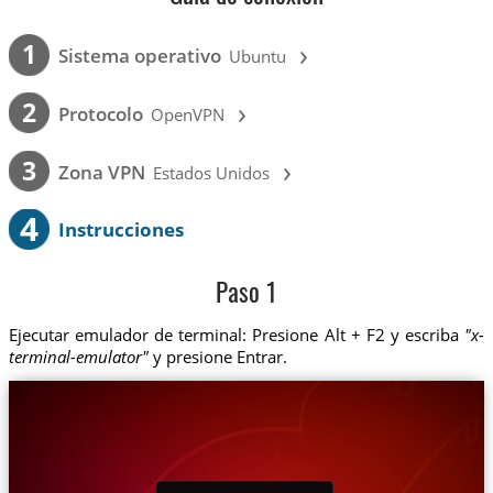
›
1
Sistema operativo
Ubuntu
›
2
Protocolo
OpenVPN
›
3
Zona VPN
Estados Unidos
4
Instrucciones
Paso 1
Ejecutar emulador de terminal: Presione Alt + F2 y escriba
"x-
terminal-emulator"
y presione Entrar.