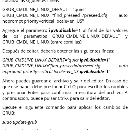
Localiza las siguientes líneas
GRUB_CMDLINE_LINUX_DEFAULT="quiet"
GRUB_CMDLINE_LINUX="find_preseed=/preseed.cfg auto
noprompt priority=critical locale=en_US"
Agregue el parámetro
ipv6.disable=1
al final de los valores
de los parámetros GRUB_CMDLINE_LINUX_DEFAULT y
GRUB_CMDLINE_LINUX (entre comillas):
Después de editar, debería obtener las siguientes líneas:
GRUB_CMDLINE_LINUX_DEFAULT="quiet
ipv6.disable=1
"
GRUB_CMDLINE_LINUX="find_preseed=/preseed.cfg auto
noprompt priority=critical locale=en_US
ipv6.disable=1
"
Ahora puedes guardar el archivo y salir del editor. En caso de
que use nano, debe presionar Ctrl-O para escribir los cambios
y presionar Enter para confirmar la escritura del archivo. A
continuación, puede pulsar Ctrl-X para salir del editor.
Ejecute el siguiente comando para aplicar los cambios de
GRUB:
sudo update-grub