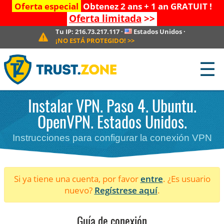
Oferta especial
Obtenez 2 ans + 1 an GRATUIT !
Oferta limitada
>>
Tu IP:
216.73.217.117
·
Estados Unidos
·
¡NO ESTÁ PROTEGIDO!
>>
☰
Instalar VPN. Paso 4. Ubuntu.
OpenVPN. Estados Unidos.
Instrucciones para configurar la conexión VPN
Si ya tiene una cuenta, por favor
entre
. ¿Es usuario
nuevo?
Regístrese aquí
.
Guía de conexión