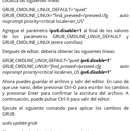
Localiza las siguientes líneas
GRUB_CMDLINE_LINUX_DEFAULT="quiet"
GRUB_CMDLINE_LINUX="find_preseed=/preseed.cfg auto
noprompt priority=critical locale=en_US"
Agregue el parámetro
ipv6.disable=1
al final de los valores
de los parámetros GRUB_CMDLINE_LINUX_DEFAULT y
GRUB_CMDLINE_LINUX (entre comillas):
Después de editar, debería obtener las siguientes líneas:
GRUB_CMDLINE_LINUX_DEFAULT="quiet
ipv6.disable=1
"
GRUB_CMDLINE_LINUX="find_preseed=/preseed.cfg auto
noprompt priority=critical locale=en_US
ipv6.disable=1
"
Ahora puedes guardar el archivo y salir del editor. En caso de
que use nano, debe presionar Ctrl-O para escribir los cambios
y presionar Enter para confirmar la escritura del archivo. A
continuación, puede pulsar Ctrl-X para salir del editor.
Ejecute el siguiente comando para aplicar los cambios de
GRUB:
sudo update-grub