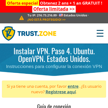
Oferta especial
Obtenez 2 ans + 1 an GRATUIT !
Oferta limitada
>>
Tu IP:
216.73.216.89
·
Estados Unidos
·
¡NO ESTÁ PROTEGIDO!
>>
☰
Instalar VPN. Paso 4. Ubuntu.
OpenVPN. Estados Unidos.
Instrucciones para configurar la conexión VPN
Si ya tiene una cuenta, por favor
entre
. ¿Es usuario
nuevo?
Regístrese aquí
.
Guía de conexión