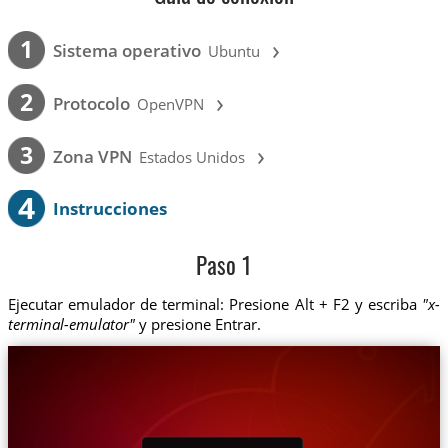
›
1
Sistema operativo
Ubuntu
›
2
Protocolo
OpenVPN
›
3
Zona VPN
Estados Unidos
4
Instrucciones
Paso 1
Ejecutar emulador de terminal: Presione Alt + F2 y escriba
"x-
terminal-emulator"
y presione Entrar.