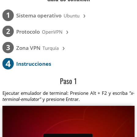
›
1
Sistema operativo
Ubuntu
›
2
Protocolo
OpenVPN
›
3
Zona VPN
Turquía
4
Instrucciones
Paso 1
Ejecutar emulador de terminal: Presione Alt + F2 y escriba
"x-
terminal-emulator"
y presione Entrar.