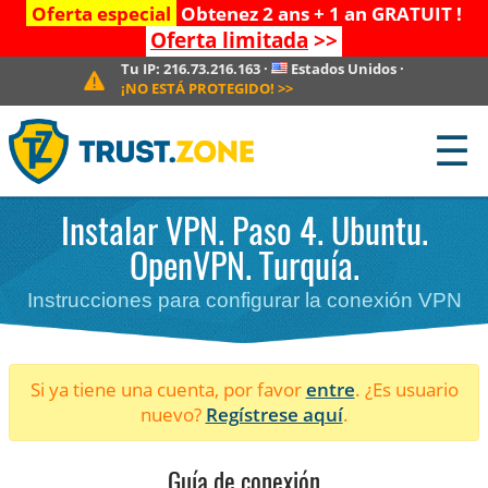
Oferta especial
Obtenez 2 ans + 1 an GRATUIT !
Oferta limitada
>>
Tu IP:
216.73.216.163
·
Estados Unidos
·
¡NO ESTÁ PROTEGIDO!
>>
☰
Instalar VPN. Paso 4. Ubuntu.
OpenVPN. Turquía.
Instrucciones para configurar la conexión VPN
Si ya tiene una cuenta, por favor
entre
. ¿Es usuario
nuevo?
Regístrese aquí
.
Guía de conexión