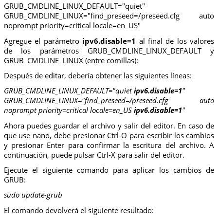
GRUB_CMDLINE_LINUX_DEFAULT="quiet"
GRUB_CMDLINE_LINUX="find_preseed=/preseed.cfg auto
noprompt priority=critical locale=en_US"
Agregue el parámetro
ipv6.disable=1
al final de los valores
de los parámetros GRUB_CMDLINE_LINUX_DEFAULT y
GRUB_CMDLINE_LINUX (entre comillas):
Después de editar, debería obtener las siguientes líneas:
GRUB_CMDLINE_LINUX_DEFAULT="quiet
ipv6.disable=1
"
GRUB_CMDLINE_LINUX="find_preseed=/preseed.cfg auto
noprompt priority=critical locale=en_US
ipv6.disable=1
"
Ahora puedes guardar el archivo y salir del editor. En caso de
que use nano, debe presionar Ctrl-O para escribir los cambios
y presionar Enter para confirmar la escritura del archivo. A
continuación, puede pulsar Ctrl-X para salir del editor.
Ejecute el siguiente comando para aplicar los cambios de
GRUB:
sudo update-grub
El comando devolverá el siguiente resultado: