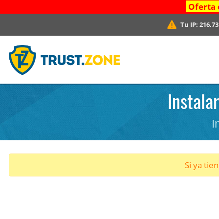
Oferta 
Tu IP:
216.73
Instala
I
Si ya tie