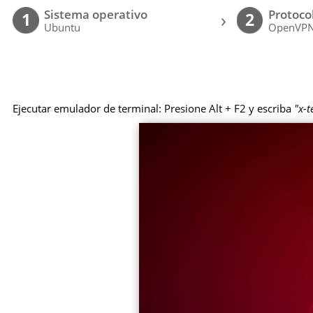
Sistema operativo
Protoco
›
1
2
Ubuntu
OpenVP
Ejecutar emulador de terminal: Presione Alt + F2 y escriba
"x-