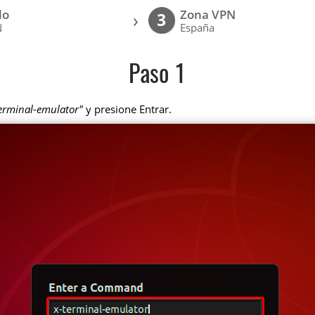
lo
Zona VPN
›
3
N
España
Paso 1
terminal-emulator"
y presione Entrar.