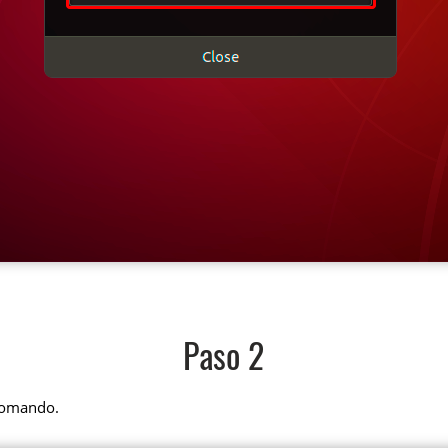
Paso 2
 comando.