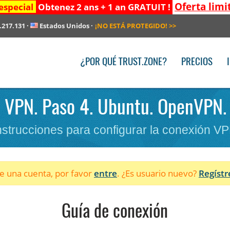
Oferta limi
especial
Obtenez 2 ans + 1 an GRATUIT !
.217.131
·
Estados Unidos
·
¡NO ESTÁ PROTEGIDO!
>>
¿POR QUÉ TRUST.ZONE?
PRECIOS
r VPN. Paso 4. Ubuntu. OpenVPN.
nstrucciones para configurar la conexión V
ne una cuenta, por favor
entre
. ¿Es usuario nuevo?
Regístr
Guía de conexión