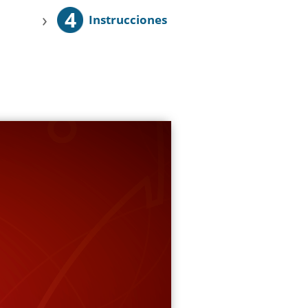
4
›
Instrucciones