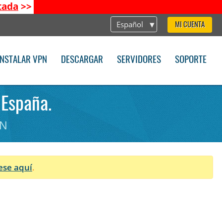
tada
>>
Español
MI CUENTA
INSTALAR VPN
DESCARGAR
SERVIDORES
SOPORTE
 España.
PN
ese aquí
.