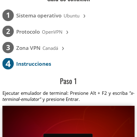
›
1
Sistema operativo
Ubuntu
›
2
Protocolo
OpenVPN
›
3
Zona VPN
Canadá
4
Instrucciones
Paso 1
Ejecutar emulador de terminal: Presione Alt + F2 y escriba
"x-
terminal-emulator"
y presione Entrar.