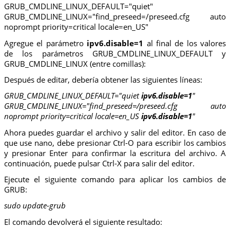
GRUB_CMDLINE_LINUX_DEFAULT="quiet"
GRUB_CMDLINE_LINUX="find_preseed=/preseed.cfg auto
noprompt priority=critical locale=en_US"
Agregue el parámetro
ipv6.disable=1
al final de los valores
de los parámetros GRUB_CMDLINE_LINUX_DEFAULT y
GRUB_CMDLINE_LINUX (entre comillas):
Después de editar, debería obtener las siguientes líneas:
GRUB_CMDLINE_LINUX_DEFAULT="quiet
ipv6.disable=1
"
GRUB_CMDLINE_LINUX="find_preseed=/preseed.cfg auto
noprompt priority=critical locale=en_US
ipv6.disable=1
"
Ahora puedes guardar el archivo y salir del editor. En caso de
que use nano, debe presionar Ctrl-O para escribir los cambios
y presionar Enter para confirmar la escritura del archivo. A
continuación, puede pulsar Ctrl-X para salir del editor.
Ejecute el siguiente comando para aplicar los cambios de
GRUB:
sudo update-grub
El comando devolverá el siguiente resultado: