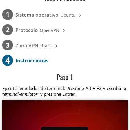
›
1
Sistema operativo
Ubuntu
›
2
Protocolo
OpenVPN
›
3
Zona VPN
Brasil
4
Instrucciones
Paso 1
Ejecutar emulador de terminal: Presione Alt + F2 y escriba
"x-
terminal-emulator"
y presione Entrar.