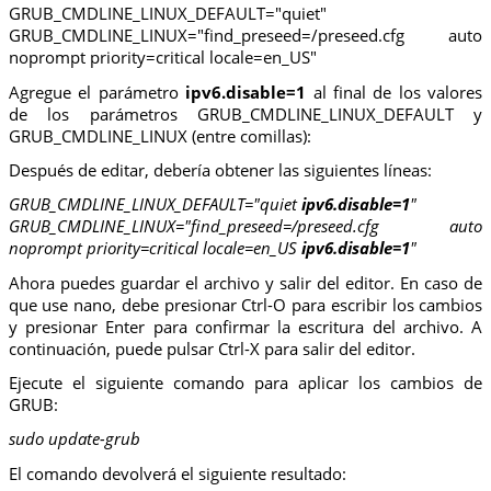
GRUB_CMDLINE_LINUX_DEFAULT="quiet"
GRUB_CMDLINE_LINUX="find_preseed=/preseed.cfg auto
noprompt priority=critical locale=en_US"
Agregue el parámetro
ipv6.disable=1
al final de los valores
de los parámetros GRUB_CMDLINE_LINUX_DEFAULT y
GRUB_CMDLINE_LINUX (entre comillas):
Después de editar, debería obtener las siguientes líneas:
GRUB_CMDLINE_LINUX_DEFAULT="quiet
ipv6.disable=1
"
GRUB_CMDLINE_LINUX="find_preseed=/preseed.cfg auto
noprompt priority=critical locale=en_US
ipv6.disable=1
"
Ahora puedes guardar el archivo y salir del editor. En caso de
que use nano, debe presionar Ctrl-O para escribir los cambios
y presionar Enter para confirmar la escritura del archivo. A
continuación, puede pulsar Ctrl-X para salir del editor.
Ejecute el siguiente comando para aplicar los cambios de
GRUB:
sudo update-grub
El comando devolverá el siguiente resultado: