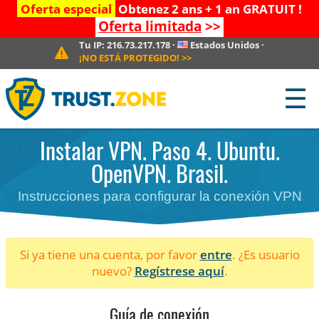
Oferta especial
Obtenez 2 ans + 1 an GRATUIT !
Oferta limitada
>>
Tu IP:
216.73.217.178
·
Estados Unidos
·
¡NO ESTÁ PROTEGIDO!
>>
☰
Instalar VPN. Paso 4. Ubuntu.
OpenVPN. Brasil.
Instrucciones para configurar la conexión VPN
Si ya tiene una cuenta, por favor
entre
. ¿Es usuario
nuevo?
Regístrese aquí
.
Guía de conexión