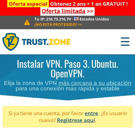
Oferta especial
Obtenez 2 ans + 1 an GRATUIT !
Oferta limitada
>>
Tu IP:
216.73.216.79
·
Estados Unidos
·
¡NO ESTÁ PROTEGIDO!
>>
☰
Instalar VPN. Paso 3. Ubuntu.
OpenVPN.
Elija la zona de VPN
más cercana a su ubicación
para una conexión más rápida y estable
Si ya tiene una cuenta, por favor
entre
. ¿Es usuario
nuevo?
Regístrese aquí
.