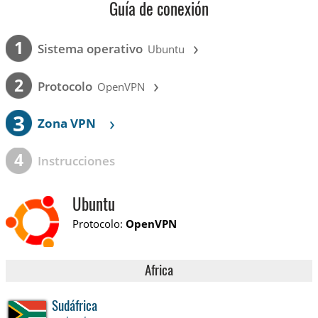
Guía de conexión
›
1
Sistema operativo
Ubuntu
›
2
Protocolo
OpenVPN
3
›
Zona VPN
4
Instrucciones
Ubuntu
Protocolo:
OpenVPN
Africa
Sudáfrica