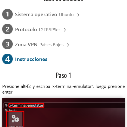
›
1
Sistema operativo
Ubuntu
›
2
Protocolo
L2TP/IPSec
›
3
Zona VPN
Países Bajos
4
Instrucciones
Paso 1
Presione alt-f2 y escriba 'x-terminal-emulator', luego presione
enter