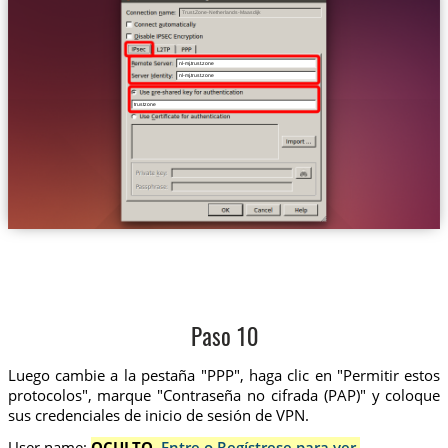
Trust.Zone-Netherlands-Maasdijk
nl-mj.trust.zone
nl-mj.trust.zone
trustzone
Paso 10
Luego cambie a la pestaña "PPP", haga clic en "Permitir estos
protocolos", marque "Contraseña no cifrada (PAP)" y coloque
sus credenciales de inicio de sesión de VPN.
User name:
OCULTO.
Entre o Regístrese para ver.