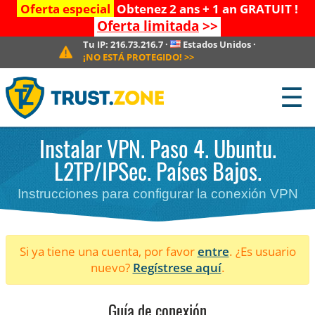
Oferta especial
Obtenez 2 ans + 1 an GRATUIT !
Oferta limitada
>>
Tu IP:
216.73.216.7
·
Estados Unidos
·
¡NO ESTÁ PROTEGIDO!
>>
☰
Instalar VPN. Paso 4. Ubuntu.
L2TP/IPSec. Países Bajos.
Instrucciones para configurar la conexión VPN
Si ya tiene una cuenta, por favor
entre
. ¿Es usuario
nuevo?
Regístrese aquí
.
Guía de conexión