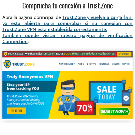
Comprueba tu conexión a Trust.Zone
Abra la página oprincipal de
Trust.Zone y vuelva a cargarla si
ya está abierta para comprobar si su conexión con
Trust.Zone VPN está establecida correctamente.
También puede visitar nuestra página de verificación
Connection
.
Tu IP: x.x.x.x ·
Países Bajos ·
¡Estás en
TRUST
.ZONE
ahora! ¡Tu verdadera localización está oculta!