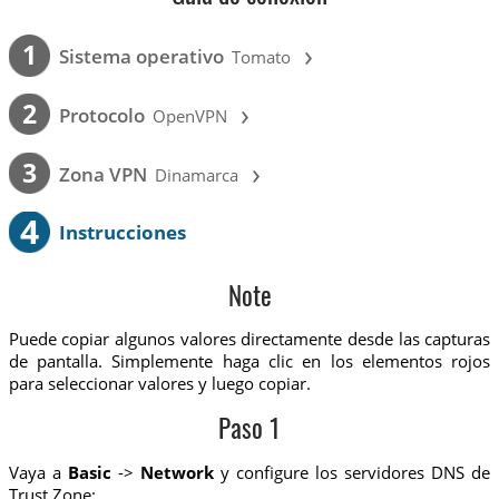
›
1
Sistema operativo
Tomato
›
2
Protocolo
OpenVPN
›
3
Zona VPN
Dinamarca
4
Instrucciones
Note
Puede copiar algunos valores directamente desde las capturas
de pantalla. Simplemente haga clic en los elementos rojos
para seleccionar valores y luego copiar.
Paso 1
Vaya a
Basic
->
Network
y configure los servidores DNS de
Trust.Zone: