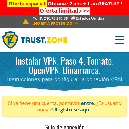
Oferta especial
Obtenez 2 ans + 1 an GRATUIT !
Oferta limitada
>>
Tu IP:
216.73.216.88
·
Estados Unidos
·
¡NO ESTÁ PROTEGIDO!
>>
☰
Instalar VPN. Paso 4. Tomato.
OpenVPN. Dinamarca.
Instrucciones para configurar la conexión VPN
Si ya tiene una cuenta, por favor
entre
. ¿Es usuario
nuevo?
Regístrese aquí
.
Guía de conexión