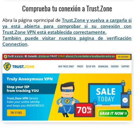
Comprueba tu conexión a Trust.Zone
Abra la página oprincipal de
Trust.Zone y vuelva a cargarla si
ya está abierta para comprobar si su conexión con
Trust.Zone VPN está establecida correctamente.
También puede visitar nuestra página de verificación
Connection
.
Tu IP: x.x.x.x ·
Canadá ·
¡Estás en
TRUST
.ZONE
ahora! ¡Tu verdadera localización está oculta!