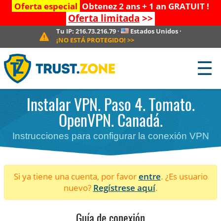
Oferta especial
Obtenez 2 ans + 1 an GRATUIT !
Oferta limitada
>>
Tu IP:
216.73.216.79
·
Estados Unidos
·
¡NO ESTÁ PROTEGIDO!
>>
☰
Instalar VPN. Paso 4. Tomato.
OpenVPN. Canadá.
Instrucciones para configurar la conexión VPN
Si ya tiene una cuenta, por favor
entre
. ¿Es usuario
nuevo?
Regístrese aquí
.
Guía de conexión