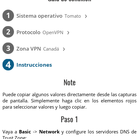
›
1
Sistema operativo
Tomato
›
2
Protocolo
OpenVPN
›
3
Zona VPN
Canadá
4
Instrucciones
Note
Puede copiar algunos valores directamente desde las capturas
de pantalla. Simplemente haga clic en los elementos rojos
para seleccionar valores y luego copiar.
Paso 1
Vaya a
Basic
->
Network
y configure los servidores DNS de
Trust.Zone: