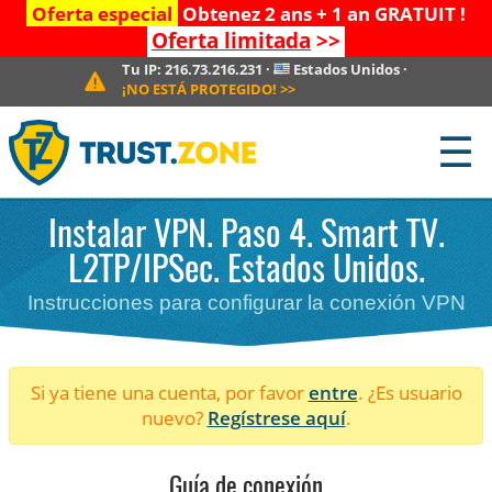
Oferta especial
Obtenez 2 ans + 1 an GRATUIT !
Oferta limitada
>>
Tu IP:
216.73.216.231
·
Estados Unidos
·
¡NO ESTÁ PROTEGIDO!
>>
☰
Instalar VPN. Paso 4. Smart TV.
L2TP/IPSec. Estados Unidos.
Instrucciones para configurar la conexión VPN
Si ya tiene una cuenta, por favor
entre
. ¿Es usuario
nuevo?
Regístrese aquí
.
Guía de conexión