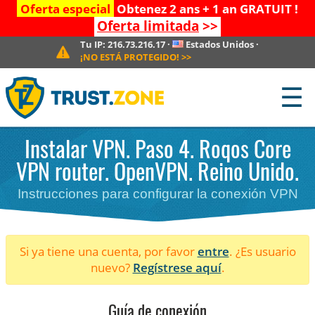
Oferta especial
Obtenez 2 ans + 1 an GRATUIT !
Oferta limitada
>>
Tu IP:
216.73.216.17
·
Estados Unidos
·
¡NO ESTÁ PROTEGIDO!
>>
☰
Instalar VPN. Paso 4. Roqos Core
VPN router. OpenVPN. Reino Unido.
Instrucciones para configurar la conexión VPN
Si ya tiene una cuenta, por favor
entre
. ¿Es usuario
nuevo?
Regístrese aquí
.
Guía de conexión