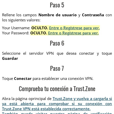
Paso 5
Rellene los campos
Nombre de usuario
y
Contraseña
con
los siguientes valores:
Your Username:
OCULTO.
Entre o Regístrese para ver.
Your Password:
OCULTO.
Entre o Regístrese para ver.
Paso 6
Seleccione el servidor VPN que desea conectar y toque
Guardar
Paso 7
Toque
Conectar
para establecer una conexión VPN.
Comprueba tu conexión a Trust.Zone
Abra la página oprincipal de
Trust.Zone y vuelva a cargarla si
ya está abierta para comprobar si su conexión con
Trust.Zone VPN está establecida correctamente.
También puede visitar nuestra página de verificación