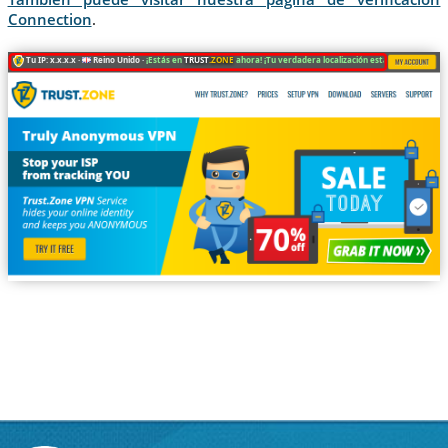
Connection
.
Tu IP: x.x.x.x ·
Reino Unido ·
¡Estás en
TRUST
.ZONE
ahora! ¡Tu verdadera localización está oculta!