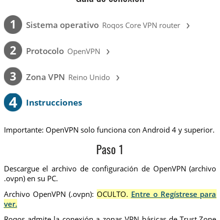
›
1
Sistema operativo
Roqos Core VPN router
›
2
Protocolo
OpenVPN
›
3
Zona VPN
Reino Unido
4
Instrucciones
Importante: OpenVPN solo funciona con Android 4 y superior.
Paso 1
Descargue el archivo de configuración de OpenVPN (archivo
.ovpn) en su PC.
Archivo OpenVPN (.ovpn):
OCULTO.
Entre o Regístrese para
ver.
Roqos admite la conexión a zonas VPN básicas de Trust.Zone