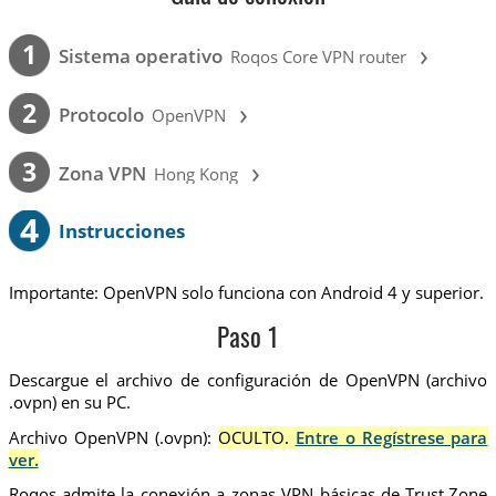
›
1
Sistema operativo
Roqos Core VPN router
›
2
Protocolo
OpenVPN
›
3
Zona VPN
Hong Kong
4
Instrucciones
Importante: OpenVPN solo funciona con Android 4 y superior.
Paso 1
Descargue el archivo de configuración de OpenVPN (archivo
.ovpn) en su PC.
Archivo OpenVPN (.ovpn):
OCULTO.
Entre o Regístrese para
ver.
Roqos admite la conexión a zonas VPN básicas de Trust.Zone