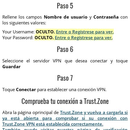
Paso 5
Rellene los campos
Nombre de usuario
y
Contraseña
con
los siguientes valores:
Your Username:
OCULTO.
Entre o Regístrese para ver.
Your Password:
OCULTO.
Entre o Regístrese para ver.
Paso 6
Seleccione el servidor VPN que desea conectar y toque
Guardar
Paso 7
Toque
Conectar
para establecer una conexión VPN.
Comprueba tu conexión a Trust.Zone
Abra la página oprincipal de
Trust.Zone y vuelva a cargarla si
ya está abierta para comprobar si su conexión con
Trust.Zone VPN está establecida correctamente.
También puede visitar nuestra página de verificación