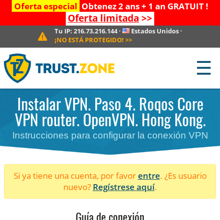
Oferta especial
Obtenez 2 ans + 1 an GRATUIT !
Oferta limitada
>>
Tu IP:
216.73.216.144
·
Estados Unidos
·
¡NO ESTÁ PROTEGIDO!
>>
☰
Instalar VPN. Paso 4. Roqos Core
VPN router. OpenVPN. Hong Kong.
Instrucciones para configurar la conexión VPN
Si ya tiene una cuenta, por favor
entre
. ¿Es usuario
nuevo?
Regístrese aquí
.
Guía de conexión