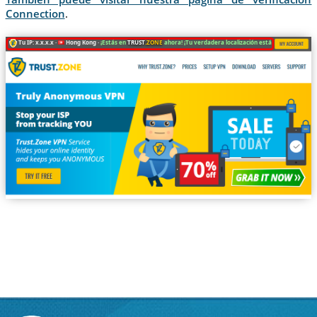
Connection
.
Tu IP: x.x.x.x ·
Hong Kong ·
¡Estás en
TRUST
.ZONE
ahora! ¡Tu verdadera localización está oculta!