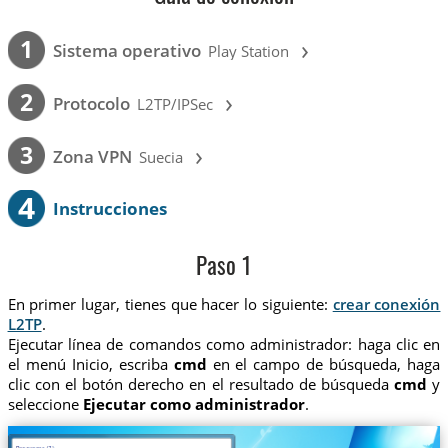
›
1
Sistema operativo
Play Station
›
2
Protocolo
L2TP/IPSec
›
3
Zona VPN
Suecia
4
Instrucciones
Paso 1
En primer lugar, tienes que hacer lo siguiente:
crear conexión
L2TP
.
Ejecutar línea de comandos como administrador: haga clic en
el menú Inicio, escriba
cmd
en el campo de búsqueda, haga
clic con el botón derecho en el resultado de búsqueda
cmd
y
seleccione
Ejecutar como administrador
.