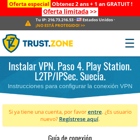
Oferta especial
Obtenez 2 ans + 1 an GRATUIT !
Oferta limitada
>>
Tu IP:
216.73.216.53
·
Estados Unidos
·
¡NO ESTÁ PROTEGIDO!
>>
☰
Instalar VPN. Paso 4. Play Station.
L2TP/IPSec. Suecia.
Instrucciones para configurar la conexión VPN
Si ya tiene una cuenta, por favor
entre
. ¿Es usuario
nuevo?
Regístrese aquí
.
Guía de conexión