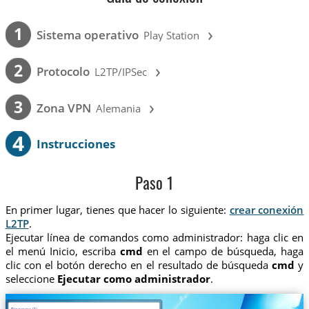
›
1
Sistema operativo
Play Station
›
2
Protocolo
L2TP/IPSec
›
3
Zona VPN
Alemania
4
Instrucciones
Paso 1
En primer lugar, tienes que hacer lo siguiente:
crear conexión
L2TP
.
Ejecutar línea de comandos como administrador: haga clic en
el menú Inicio, escriba
cmd
en el campo de búsqueda, haga
clic con el botón derecho en el resultado de búsqueda
cmd
y
seleccione
Ejecutar como administrador
.