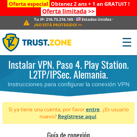
Oferta especial
Obtenez 2 ans + 1 an GRATUIT !
Oferta limitada
>>
Tu IP:
216.73.216.165
·
Estados Unidos
·
¡NO ESTÁ PROTEGIDO!
>>
☰
Instalar VPN. Paso 4. Play Station.
L2TP/IPSec. Alemania.
Instrucciones para configurar la conexión VPN
Si ya tiene una cuenta, por favor
entre
. ¿Es usuario
nuevo?
Regístrese aquí
.
Guía de conexión