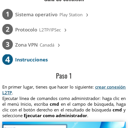
›
1
Sistema operativo
Play Station
›
2
Protocolo
L2TP/IPSec
›
3
Zona VPN
Canadá
4
Instrucciones
Paso 1
En primer lugar, tienes que hacer lo siguiente:
crear conexión
L2TP
.
Ejecutar línea de comandos como administrador: haga clic en
el menú Inicio, escriba
cmd
en el campo de búsqueda, haga
clic con el botón derecho en el resultado de búsqueda
cmd
y
seleccione
Ejecutar como administrador
.