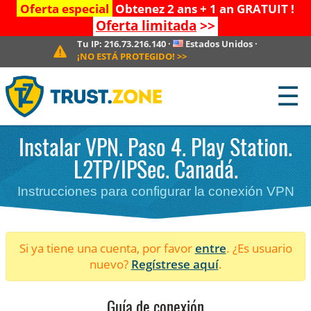
Oferta especial
Obtenez 2 ans + 1 an GRATUIT !
Oferta limitada
>>
Tu IP:
216.73.216.140
·
Estados Unidos
·
¡NO ESTÁ PROTEGIDO!
>>
☰
Instalar VPN. Paso 4. Play Station.
L2TP/IPSec. Canadá.
Instrucciones para configurar la conexión VPN
Si ya tiene una cuenta, por favor
entre
. ¿Es usuario
nuevo?
Regístrese aquí
.
Guía de conexión