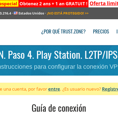
Oferta limi
especial
Obtenez 2 ans + 1 an GRATUIT !
3.216.4
·
Estados Unidos
·
¡NO ESTÁ PROTEGIDO!
>>
¿POR QUÉ TRUST.ZONE?
PRECIOS
N. Paso 4. Play Station. L2TP/IPS
nstrucciones para configurar la conexión V
ne una cuenta, por favor
entre
. ¿Es usuario nuevo?
Regístr
Guía de conexión