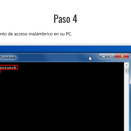
Paso 4
unto de acceso inalámbrico en su PC.