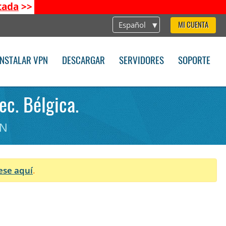
tada
>>
Español
MI CUENTA
INSTALAR VPN
DESCARGAR
SERVIDORES
SOPORTE
ec. Bélgica.
PN
ese aquí
.