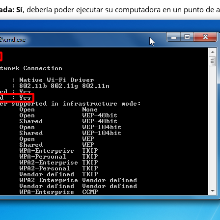
ada: Sí
, debería poder ejecutar su computadora en un punto de a