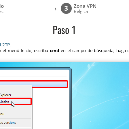
lo
Zona VPN
›
3
ec
Bélgica
Paso 1
 L2TP
.
 el menú Inicio, escriba
cmd
en el campo de búsqueda, haga cl