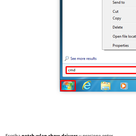
Escriba
netsh wlan show drivers
y presione enter.