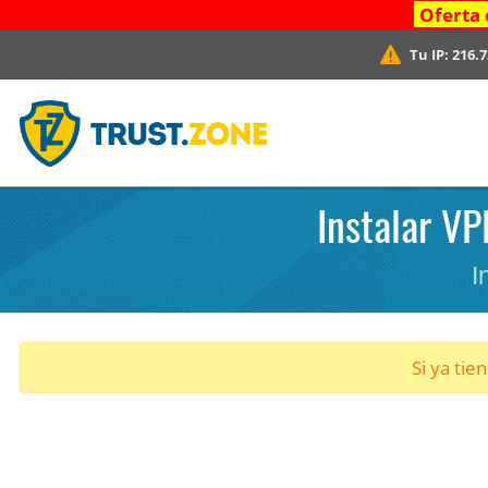
Oferta 
Tu IP:
216.7
Instalar VP
I
Si ya tie