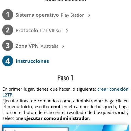
›
1
Sistema operativo
Play Station
›
2
Protocolo
L2TP/IPSec
›
3
Zona VPN
Australia
4
Instrucciones
Paso 1
En primer lugar, tienes que hacer lo siguiente:
crear conexión
L2TP
.
Ejecutar línea de comandos como administrador: haga clic en
el menú Inicio, escriba
cmd
en el campo de búsqueda, haga
clic con el botón derecho en el resultado de búsqueda
cmd
y
seleccione
Ejecutar como administrador
.