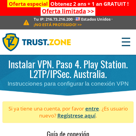
Oferta especial
Obtenez 2 ans + 1 an GRATUIT !
Oferta limitada
>>
Tu IP:
216.73.216.200
·
Estados Unidos
·
¡NO ESTÁ PROTEGIDO!
>>
☰
Instalar VPN. Paso 4. Play Station.
L2TP/IPSec. Australia.
Instrucciones para configurar la conexión VPN
Si ya tiene una cuenta, por favor
entre
. ¿Es usuario
nuevo?
Regístrese aquí
.
Guía de conexión