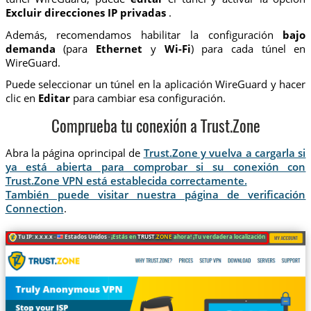
Excluir direcciones IP privadas
.
Además, recomendamos habilitar la configuración
bajo
demanda
(para
Ethernet
y
Wi-Fi
) para cada túnel en
WireGuard.
Puede seleccionar un túnel en la aplicación WireGuard y hacer
clic en
Editar
para cambiar esa configuración.
Comprueba tu conexión a Trust.Zone
Abra la página oprincipal de
Trust.Zone y vuelva a cargarla si
ya está abierta para comprobar si su conexión con
Trust.Zone VPN está establecida correctamente.
También puede visitar nuestra página de verificación
Connection
.
Tu IP: x.x.x.x ·
Estados Unidos ·
¡Estás en
TRUST
.ZONE
ahora! ¡Tu verdadera localización está oculta!