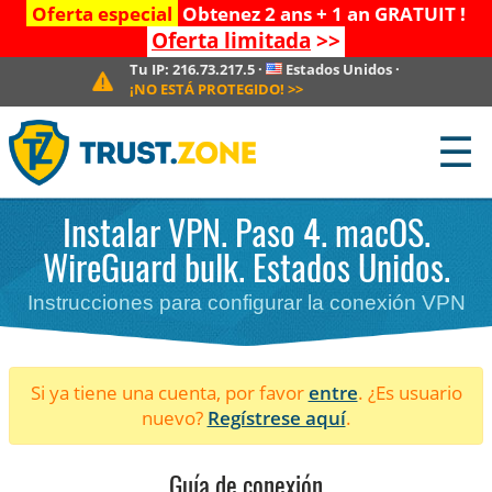
Oferta especial
Obtenez 2 ans + 1 an GRATUIT !
Oferta limitada
>>
Tu IP:
216.73.217.5
·
Estados Unidos
·
¡NO ESTÁ PROTEGIDO!
>>
☰
Instalar VPN. Paso 4. macOS.
WireGuard bulk. Estados Unidos.
Instrucciones para configurar la conexión VPN
Si ya tiene una cuenta, por favor
entre
. ¿Es usuario
nuevo?
Regístrese aquí
.
Guía de conexión