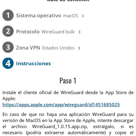
›
1
Sistema operativo
macOS
›
2
Protocolo
WireGuard bulk
›
3
Zona VPN
Estados Unidos
4
Instrucciones
Paso 1
Instale el cliente oficial de WireGuard desde la App Store de
Apple:
https://apps.apple.com/app/wireguard/id1451685025
En caso de que no haya una aplicación WireGuard para su
versión de MacOS en la App Store de Apple, intente descargar
el archivo WireGuard_1.0.15.app.zip, extráigalo, si es
necesario (podría extraerse automáticamente) y copie el