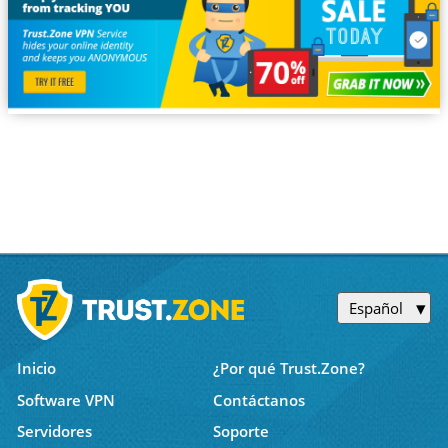
Español
Inicio
¿Por qué Trust.Zone?
Software VPN
Contáctanos
Servidores
Soporte